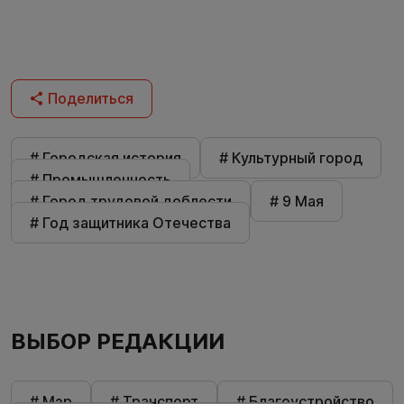
Поделиться
# Городская история
# Культурный город
# Промышленность
# Город трудовой доблести
# 9 Мая
# Год защитника Отечества
ВЫБОР РЕДАКЦИИ
# Мэр
# Транспорт
# Благоустройство