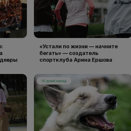
:
«Устали по жизни — начните
а
бегать» — создатель
едевры
спортклуба Арина Ершова
10 дней назад