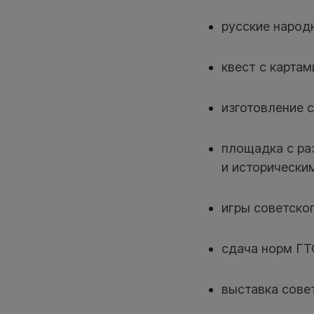
русские народ
квест с карта
изготовление 
площадка с ра
и исторически
игры советског
сдача норм ГТО
выставка сове