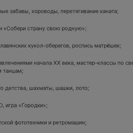
ные забавы, хороводы, перетягивание каната;
ми «Собери страну свою родную»;
славянских кукол-оберегов, роспись матрёшек;
звлечениями начала XX века, мастер-классы по св
м танцам;
о детства, шахматы, шашки, лото;
, игра «Городки»;
тской фототехники и ретромашин;