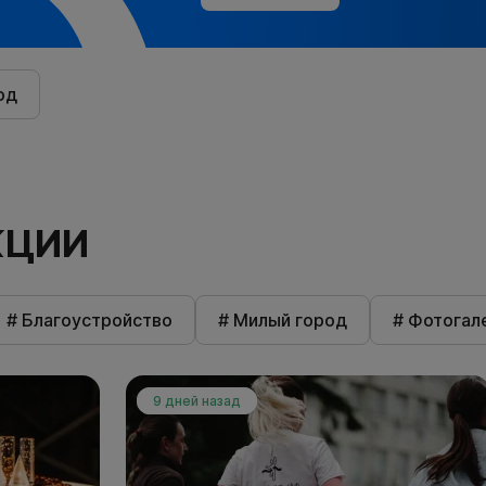
од
КЦИИ
# Благоустройство
# Милый город
# Фотогал
9 дней назад