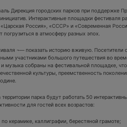
валь Дирекция городских парков при поддержке П
 инициатив. Интерактивные площадки фестиваля р
, «Царская Россия», «СССР» и «Современная Росс
 погрузиться в атмосферу разных эпох.
тиваля ¬— показать историю вживую. Посетители с
вными участниками большого путешествия во врем
 и музыка собраны на фестивальной площадке, чт
ечественной культуры, преемственность поколений
одине.
на территории парка будут работать 50 интерактивн
ктивности для гостей всех возрастов:
 по керамике, каллиграфии, берестяной грамоте;