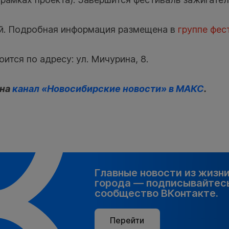
. Подробная информация размещена в
группе фес
ится по адресу: ул. Мичурина, 8.
 на
канал «Новосибирские новости» в МАКС
.
Главные новости из жизн
города — подписывайтесь
сообщество ВКонтакте.
Перейти