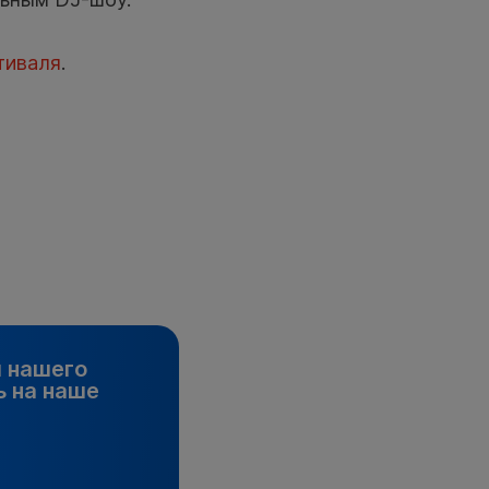
тиваля
.
и нашего
 на наше