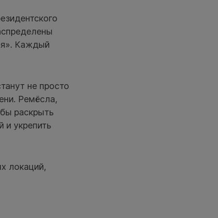
резидентского
аспределены
ия». Каждый
танут не просто
ени. Ремёсла,
обы раскрыть
 и укрепить
ых локаций,