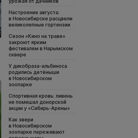
урожая от дачников
Настроение августа:
в Новосибирске расцвели
великолепные гортензии
Сезон «Кино на траве»
закроют ярким
фестивалем в Нарымском
сквере
У дикобраза-альбиноса
родились детёныши
в Новосибирском
зоопарке
Спортивная кровь: ливень
не помешал донорской
акции у «Сибирь-Арены»
Как звери
в Новосибирском
зоопарке переживают
летнюю жару: