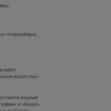
йну;
жа «Новосибирск
а работ
ельное искусство»
 состоится модный
графия» и «Вокал»
льным DJ-шоу.