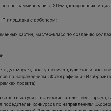
 по программированию, 3D-моделированию и диза
, IT-площадка с робопсом;
еменных картин, мастер-класс по созданию колла
ми.
е ждут маркет, выступления ходулистов и выставк
рсов по направлениям «Фотография» и «Изобразит
рамках проекта).
на сцене выступят творческие коллективы города,
ия победителей конкурсов по направлениям «Хорео
рамках проекта). Завершится фестиваль зажигате