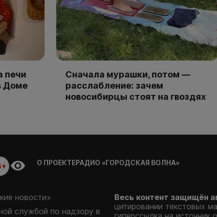
а печи
Сначала мурашки, потом —
в Доме
расслабление: зачем
новосибирцы стоят на гвоздях
О ПРОЕКТЕ
РАДИО «ГОРОДСКАЯ ВОЛНА»
6+
кие новости»
Весь контент защищён а
цитировании текстовых м
ой службой по надзору в
гиперссылка на источник 