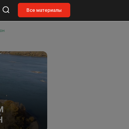
Все материалы
тон
М
Н