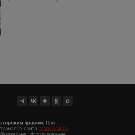
вторским правом.
При
атериалов сайта
nsknews.info
обязательна. Использование