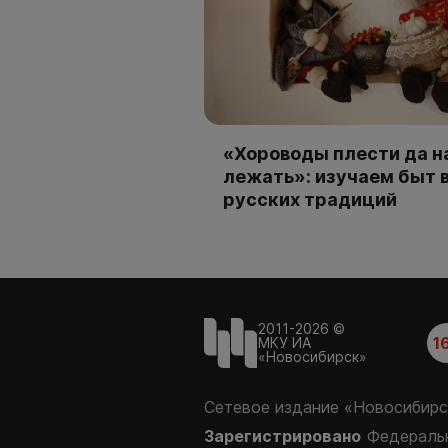
«Хороводы плести да н
лежать»: изучаем быт 
русских традиций
2011-2026 ©
1
МКУ ИА
«Новосибирск»
Сетевое издание «Новосибирс
Зарегистрировано
Федеральн