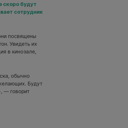
е скоро будут
ывает сотрудник
 они посвящены
он. Увидеть их
ия в кинозале,
ска, обычно
 желающих. Будут
», — говорит