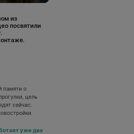
мом из
део посвятили
.
монтаже.
й памяти о
рогулки, цель
ядят сейчас.
новостройки.
ботает уже два