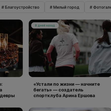
# Благоустройство
# Милый город
# Фотогал
8 дней назад
:
«Устали по жизни — начните
а
бегать» — создатель
едевры
спортклуба Арина Ершова