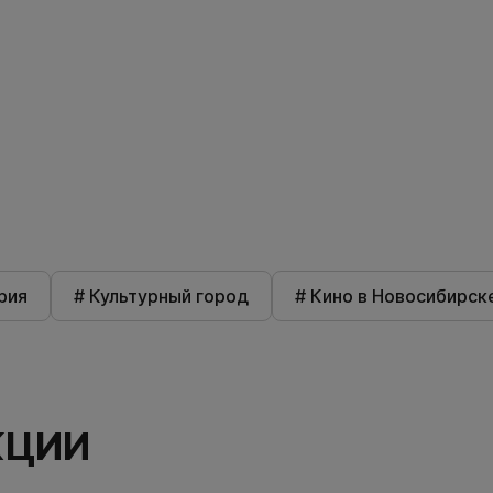
рия
# Культурный город
# Кино в Новосибирск
КЦИИ