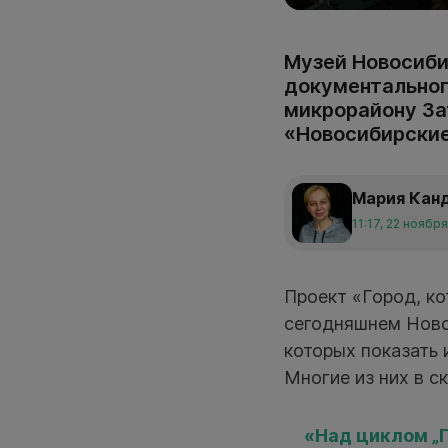
Музей Новосиби
документальног
микрорайону За
«Новосибирские
Мария Кан
11:17, 22 ноябр
Проект «Город, к
сегодняшнем Ново
которых показать 
Многие из них в с
«Над циклом „