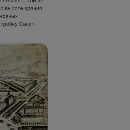
ывали высотой не
по высоте здания
сновных
стройку Санкт-