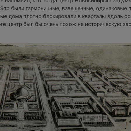
н напомнил, что тогда центр Новосибирска задум
 Это были гармоничные, взвешенные, одинаковые 
лые дома плотно блокировали в кварталы вдоль о
оге центр был бы очень похож на историческую за