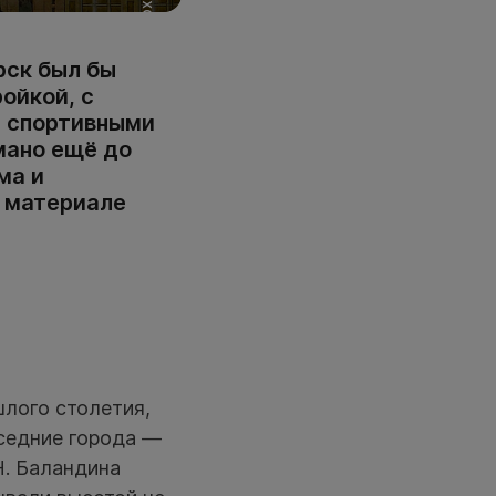
рск был бы
ойкой, с
и спортивными
мано ещё до
ма и
в материале
шлого столетия,
седние города —
Н. Баландина