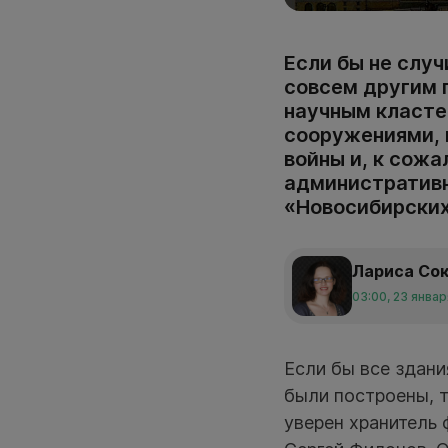
Если бы не слу
совсем другим 
научным класте
сооружениями, 
войны и, к сожа
административн
«Новосибирских
Лариса Со
03:00, 23 янва
Если бы все здани
были построены, 
уверен хранитель 