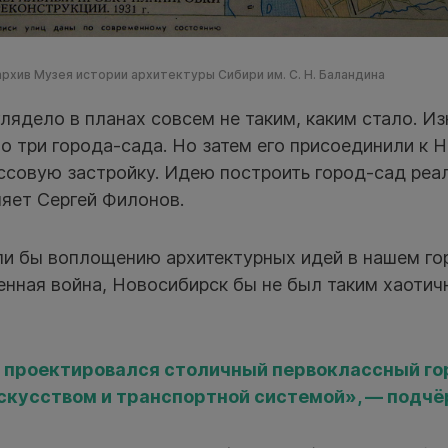
 архив Музея истории архитектуры Сибири им. С. Н. Баландина
ядело в планах совсем не таким, каким стало. Из
о три города-сада. Но затем его присоединили к 
совую застройку. Идею построить город-сад реал
няет Сергей Филонов.
сли бы воплощению архитектурных идей в нашем г
енная война, Новосибирск бы не был таким хаотич
 проектировался столичный первоклассный гор
скусством и транспортной системой», — подчё