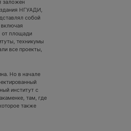
л заложен
 здания НГУАДИ,
едставлял собой
, включая
я от площади
итуты, техникумы
али все проекты,
на. Но в начале
роектированный
ный институт с
каменке, там, где
которое также