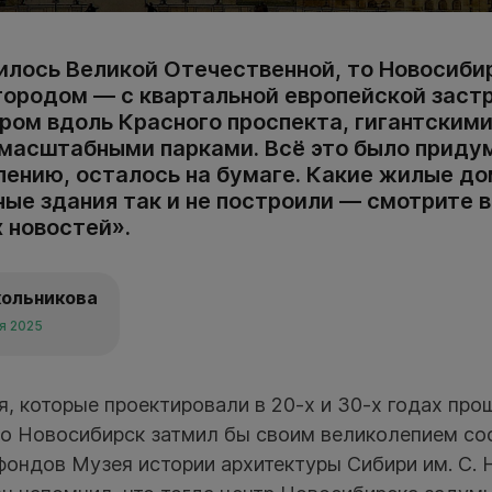
чилось Великой Отечественной, то Новосиби
городом — с квартальной европейской застр
ром вдоль Красного проспекта, гигантским
масштабными парками. Всё это было приду
лению, осталось на бумаге. Какие жилые до
ые здания так и не построили — смотрите 
 новостей».
кольникова
ря 2025
я, которые проектировали в 20-х и 30-х годах про
то Новосибирск затмил бы своим великолепием со
фондов Музея истории архитектуры Сибири им. С. 