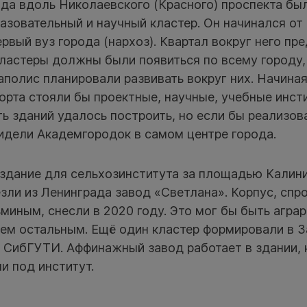
ода вдоль Николаевского (Красного) проспекта бы
азовательный и научный кластер. Он начинался от
рвый вуз города (нархоз). Квартал вокруг него пр
кластеры должны были появиться по всему городу
полис планировали развивать вокруг них. Начина
орта стояли бы проектные, научные, учебные инст
ь зданий удалось построить, но если бы реализов
идели Академгородок в самом центре города.
 здание для сельхозинститута за площадью Калини
зли из Ленинграда завод «Светлана». Корпус, сп
миным, снесли в 2020 году. Это мог бы быть аграр
ем остальным. Ещё один кластер формировали в За
и СибГУТИ. Аффинажный завод работает в здании, 
и под институт.