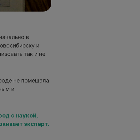
начально в
Новосибирску и
изовать так и не
ороде не помешала
ным и
од с наукой,
ркивает эксперт.