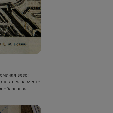
оминал веер:
олагался на месте
овобазарная