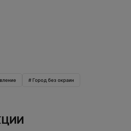
авление
# Город без окраин
КЦИИ