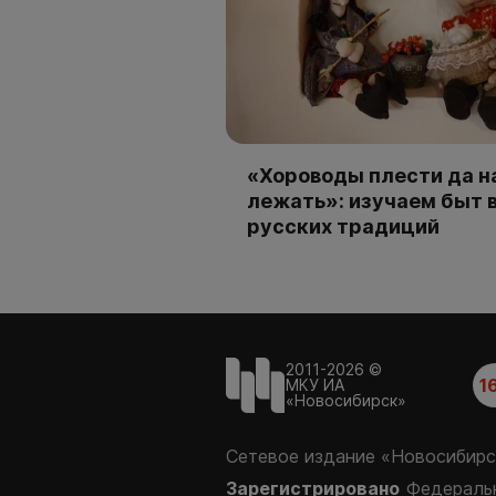
«Хороводы плести да н
лежать»: изучаем быт 
русских традиций
2011-2026 ©
1
МКУ ИА
«Новосибирск»
Сетевое издание «Новосибирс
Зарегистрировано
Федеральн