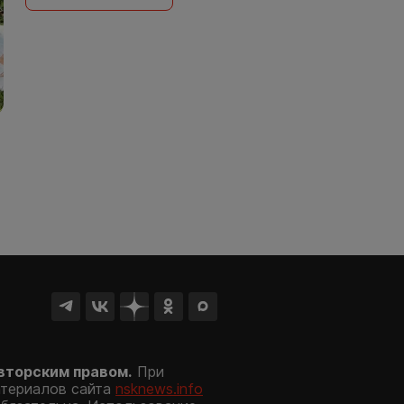
вторским правом.
При
атериалов сайта
nsknews.info