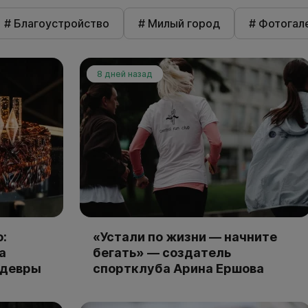
# Благоустройство
# Милый город
# Фотогал
8 дней назад
:
«Устали по жизни — начните
а
бегать» — создатель
едевры
спортклуба Арина Ершова