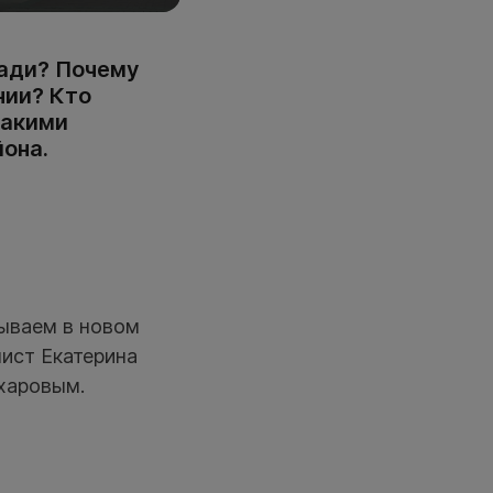
щади? Почему
нии? Кто
Такими
она.
ываем в новом
лист Екатерина
харовым.