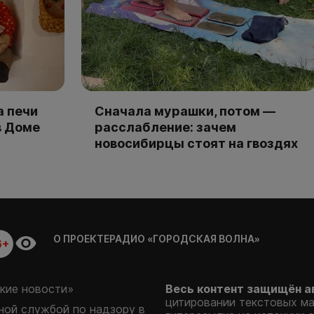
а печи
Сначала мурашки, потом —
в Доме
расслабление: зачем
новосибирцы стоят на гвоздях
О ПРОЕКТЕ
РАДИО «ГОРОДСКАЯ ВОЛНА»
6+
кие новости»
Весь контент защищён а
цитировании текстовых м
ой службой по надзору в