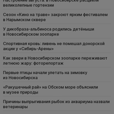
Настроение августа: в Новосибирске расцвели
великолепные гортензии
Сезон «Кино на траве» закроют ярким фестивалем
в Нарымском сквере
У дикобраза-альбиноса родились детёныши
в Новосибирском зоопарке
Спортивная кровь: ливень не помешал донорской
акции у «Сибирь-Арены»
Как звери в Новосибирском зоопарке переживают
летнюю жару: фоторепортаж
Первые птицы начали улетать на зимовку
из Новосибирска
«Ракушечный рай» на Обском море объяснили
в музее природы
Причины выпрыгивания рыбок из аквариума назвали
ветеринары