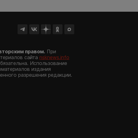
вторским правом.
При
атериалов сайта
nsknews.info
обязательна. Использование
оматериалов издания
енного разрешения редакции.