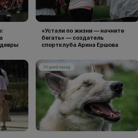
:
«Устали по жизни — начните
а
бегать» — создатель
едевры
спортклуба Арина Ершова
10 дней назад