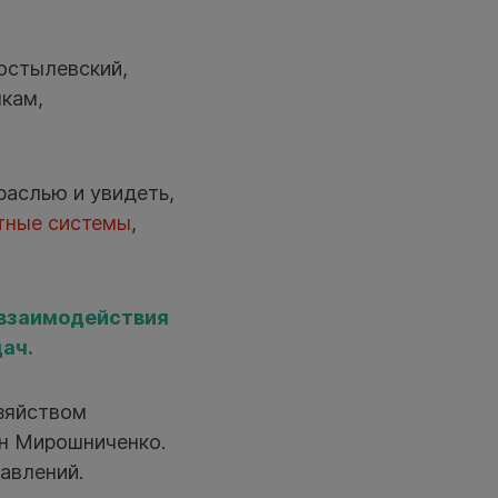
остылевский,
ыкам,
раслью и увидеть,
тные системы
,
 взаимодействия
ач.
зяйством
он Мирошниченко.
авлений.