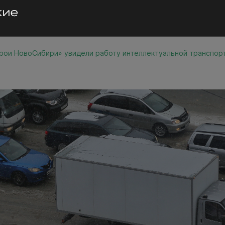
рои НовоСибири» увидели работу интеллектуальной транспор