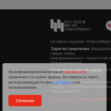
2011-2026 ©
1
МКУ ИА
«Новосибирск»
Сетевое издание «Новосибирс
Зарегистрировано
Федеральн
сфере связи,
информационных технологий 
(Роскомнадзор)
Регистрационный номер
Эл 
На информационном ресурсе
nsknews.info
2025 г.
применяются cookie-файлы. Оставаясь на сайте,
Учредитель:
Муниципальное 
вы подтверждаете своё
согласие
на их
города Новосибирска «Инфор
использование.
"Новосибирск"»
Согласие и политика конфиде
Согласен