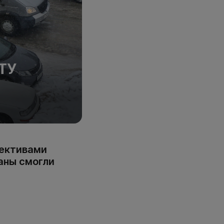
ТУ
пективами
аны смогли