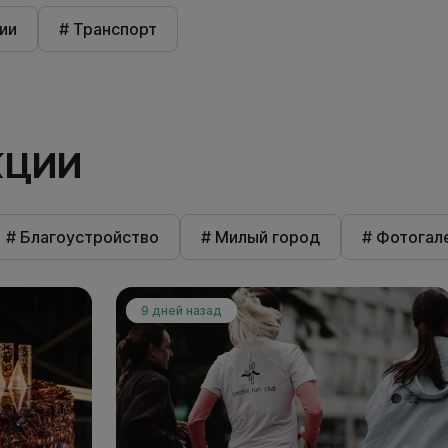
ии
# Транспорт
КЦИИ
# Благоустройство
# Милый город
# Фотогал
9 дней назад