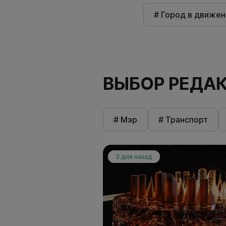
# Город в движен
ВЫБОР РЕДА
# Мэр
# Транспорт
3 дня назад