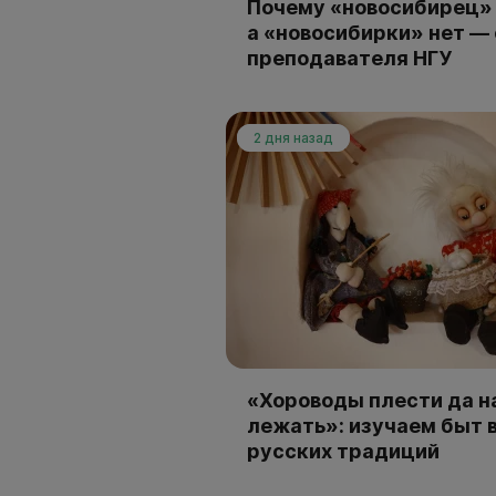
Почему «новосибирец» 
а «новосибирки» нет —
преподавателя НГУ
2 дня назад
«Хороводы плести да н
лежать»: изучаем быт 
русских традиций