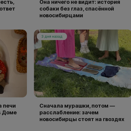
есть,
Она ничего не видит: история
 ответ
собаки без глаз, спасённой
новосибирцами
3 дня назад
а печи
Сначала мурашки, потом —
в Доме
расслабление: зачем
новосибирцы стоят на гвоздях