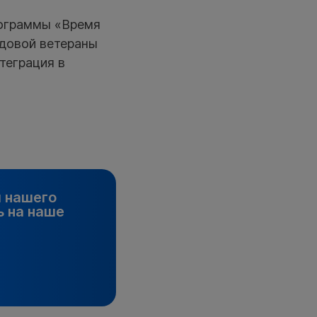
ограммы «Время
едовой ветераны
теграция в
и нашего
 на наше