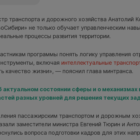
стр транспорта и дорожного хозяйства Анатолий К
воСибири» не только обучает управленческим нав
реальные процессы развития территории.
астникам программы понять логику управления от
инструменты, включая
интеллектуальные транспор
ь качество жизни», — пояснил глава минтранса.
б актуальном состоянии сферы и о механизмах
астей разных уровней для решения текущих зад
вления пассажирским транспортом и дорожным хо
азали заместители министра Евгений Тюрин и Ант
оснулись вопроса подготовки кадров для этих напр