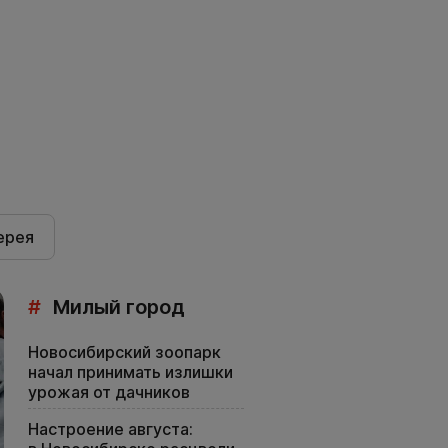
ерея
#
Милый город
Новосибирский зоопарк
начал принимать излишки
урожая от дачников
Настроение августа: