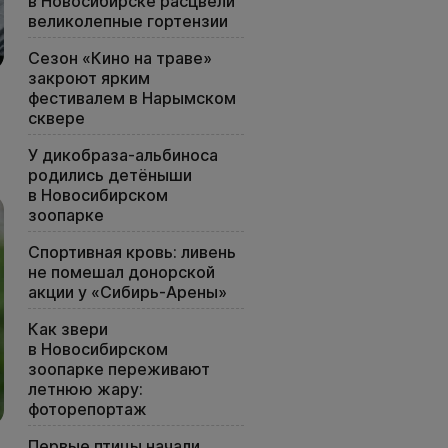
в Новосибирске расцвели
великолепные гортензии
Сезон «Кино на траве»
закроют ярким
фестивалем в Нарымском
сквере
У дикобраза-альбиноса
родились детёныши
в Новосибирском
зоопарке
Спортивная кровь: ливень
не помешал донорской
акции у «Сибирь-Арены»
Как звери
в Новосибирском
зоопарке переживают
летнюю жару:
фоторепортаж
Первые птицы начали