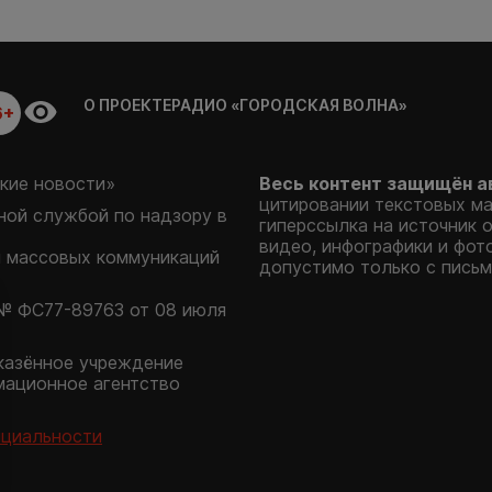
О ПРОЕКТЕ
РАДИО «ГОРОДСКАЯ ВОЛНА»
6+
кие новости»
Весь контент защищён а
цитировании текстовых м
ой службой по надзору в
гиперссылка на источник 
видео, инфографики и фот
и массовых коммуникаций
допустимо только с письм
№ ФС77-89763 от 08 июля
казённое учреждение
мационное агентство
нциальности