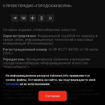
О ПРОЕКТЕ
РАДИО «ГОРОДСКАЯ ВОЛНА»
Сетевое издание «Новосибирские новости»
Зарегистрировано
Федеральной службой по надзору в
сфере связи,
информационных технологий и массовых
коммуникаций (Роскомнадзор)
Регистрационный номер
Эл № ФС77-89763 от 08 июля
2025 г.
Учредитель:
Муниципальное казённое учреждение
города Новосибирска «Информационное агентство
"Новосибирск"»
Согласие и политика конфиденциальности
На информационном ресурсе
nsknews.info
применяются
cookie-файлы. Оставаясь на сайте, вы подтверждаете своё
Весь контент защищён авторским правом.
При
согласие
на их использование.
цитировании текстовых материалов сайта
nsknews.info
гиперссылка на источник обязательна. Использование
видео, инфографики и фотоматериалов издания допустимо
Согласен
только с письменного разрешения редакции.