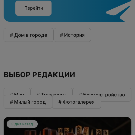
Перейти
# Дом в городе
# История
ВЫБОР РЕДАКЦИИ
# Мэр
# Транспорт
# Благоустройство
# Милый город
# Фотогалерея
3 дня назад