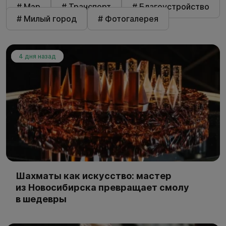
# Мэр
# Транспорт
# Благоустройство
# Милый город
# Фотогалерея
4 дня назад
Шахматы как искусство: мастер
из Новосибирска превращает смолу
в шедевры