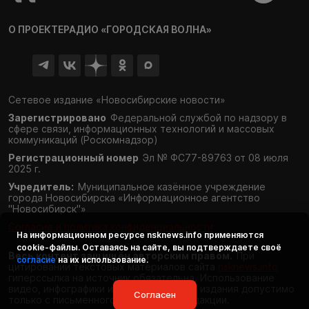
О ПРОЕКТЕ
РАДИО «ГОРОДСКАЯ ВОЛНА»
Сетевое издание «Новосибирские новости»
Зарегистрировано
Федеральной службой по надзору в
сфере связи,
информационных технологий и массовых
коммуникаций (Роскомнадзор)
Регистрационный номер
Эл № ФС77-89763 от 08 июля
2025 г.
Учредитель:
Муниципальное казённое учреждение
города Новосибирска «Информационное агентство
"Новосибирск"»
Согласие и политика конфиденциальности
На информационном ресурсе
nsknews.info
применяются
cookie-файлы. Оставаясь на сайте, вы подтверждаете своё
Весь контент защищён авторским правом.
При
согласие
на их использование.
цитировании текстовых материалов сайта
nsknews.info
гиперссылка на источник обязательна. Использование
видео, инфографики и фотоматериалов издания допустимо
Согласен
только с письменного разрешения редакции.