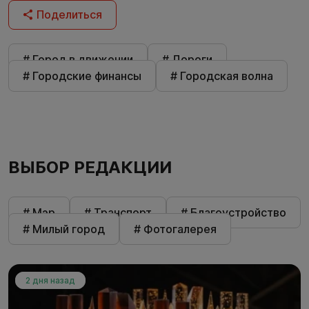
Поделиться
# Город в движении
# Дороги
# Городские финансы
# Городская волна
ВЫБОР РЕДАКЦИИ
# Мэр
# Транспорт
# Благоустройство
# Милый город
# Фотогалерея
2 дня назад