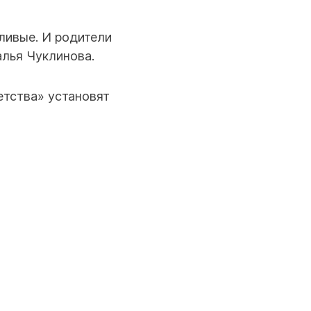
ливые. И родители
лья Чуклинова.
етства» установят