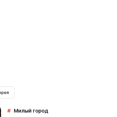
ерея
#
Милый город