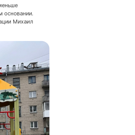
 меньше
м основании.
зации Михаил