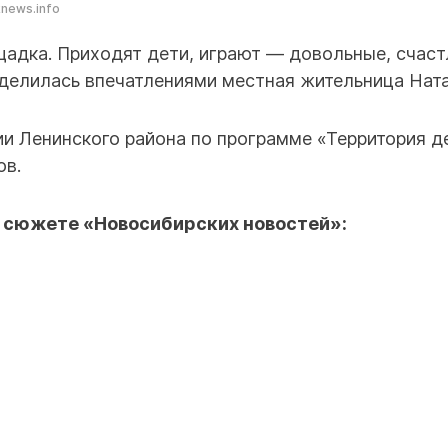
knews.info
адка. Приходят дети, играют — довольные, счаст
делилась впечатлениями местная жительница Ната
ии Ленинского района по программе «Территория д
ов.
 сюжете «Новосибирских новостей»: