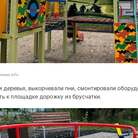
knews.info
и деревья, выкорчевали пни, смонтировали оборуд
ь к площадке дорожку из брусчатки.