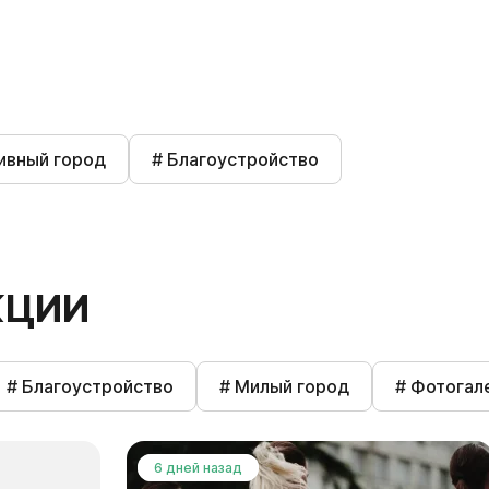
ивный город
# Благоустройство
КЦИИ
# Благоустройство
# Милый город
# Фотогал
6 дней назад