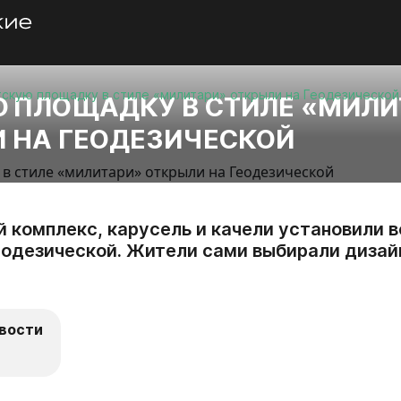
скую площадку в стиле «милитари» открыли на Геодезической
 ПЛОЩАДКУ В СТИЛЕ «МИЛИ
 НА ГЕОДЕЗИЧЕСКОЙ
й комплекс, карусель и качели установили 
еодезической. Жители сами выбирали дизай
вости