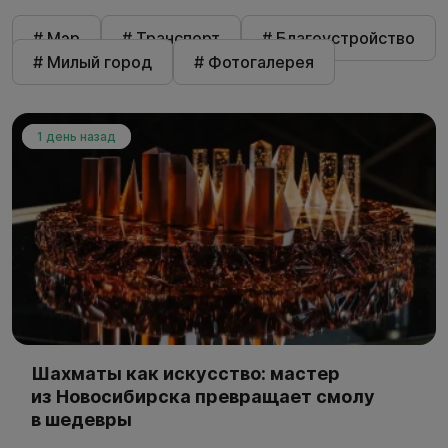
# Мэр
# Транспорт
# Благоустройство
# Милый город
# Фотогалерея
1 день назад
Шахматы как искусство: мастер
из Новосибирска превращает смолу
в шедевры