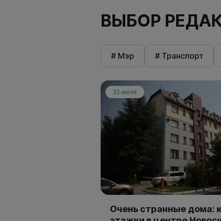
ВЫБОР РЕДА
# Мэр
# Транспорт
22 июля
Очень странные дома: к
этажки в центре Новос