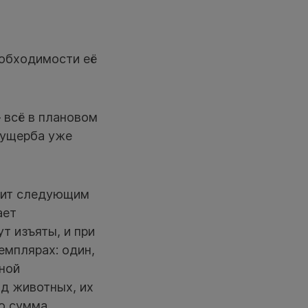
еобходимости её
 всё в плановом
 ущерба уже
одит следующим
ает
т изъяты, и при
емплярах: один,
рной
ид животных, их
то сумма