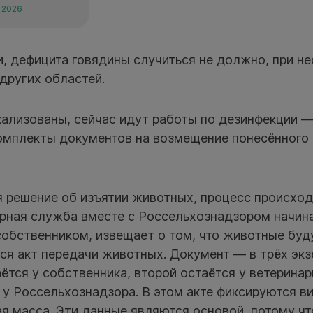
 2026
и, дефицита говядины случиться не должно, при н
 других областей.
кализованы, сейчас идут работы по дезинфекции —
омплекты документов на возмещение понесённого
я решение об изъятии животных, процесс происх
арная служба вместе с Россельхознадзором начин
собственником, извещает о том, что животные буду
ся акт передачи животных. Документ — в трёх экз
ётся у собственника, второй остаётся у ветерина
у Россельхознадзора. В этом акте фиксируются в
я масса. Эти данные являются основой, потому ч