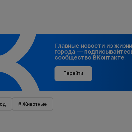
Главные новости из жизн
города — подписывайтесь
сообщество ВКонтакте.
Перейти
род
# Животные