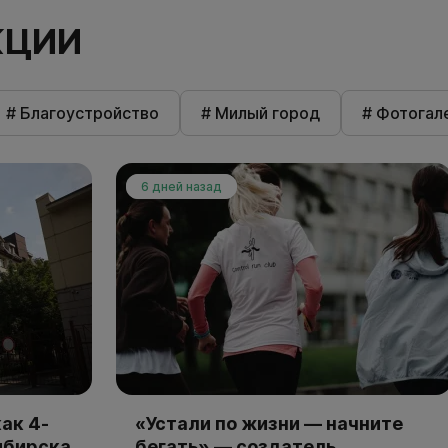
КЦИИ
# Благоустройство
# Милый город
# Фотогал
6 дней назад
ак 4-
«Устали по жизни — начните
ибирска
бегать» — создатель