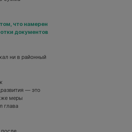
том, что намерен
ботки документов
хал ни в районный
к
развития — это
кже меры
л глава
 после