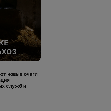
КЕ
ЬХОЗ
ют новые очаги
ация
ых служб и