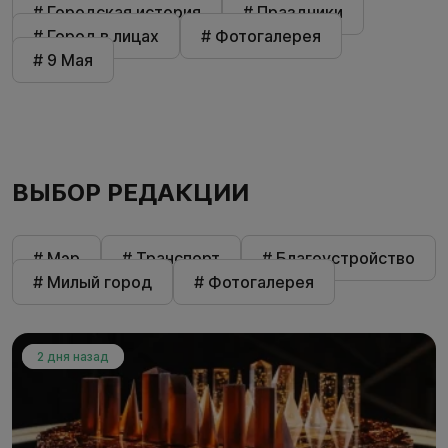
# Городская история
# Праздники
# Город в лицах
# Фотогалерея
# 9 Мая
ВЫБОР РЕДАКЦИИ
# Мэр
# Транспорт
# Благоустройство
# Милый город
# Фотогалерея
2 дня назад