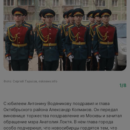
Фото: Сергей Тарасов, nsknews.info
Фо
1/8
С юбилеем Антонину Водяникову поздравил и глава
Октябрьского района Александр Колмаков. Он передал
виновнице торжества поздравление из Москвы и зачитал
обращение мэра Анатолия Локтя. В нём глава города
особо подчеркнул, что новосибирцы гордятся тем, что