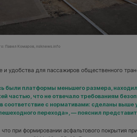
о: Павел Комаров, nsknews.info
е и удобства для пассажиров общественного тран
сь были платформы меньшего размера, находил
ей частью, что не отвечало требованиям безо
в соответствие с нормативами: сделаны выше 
пешеходного перехода», — пояснил представит
, что при формировании асфальтового покрытия пр