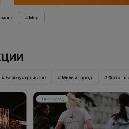
емонт
# Мэр
КЦИИ
# Благоустройство
# Милый город
# Фотогал
9 дней назад