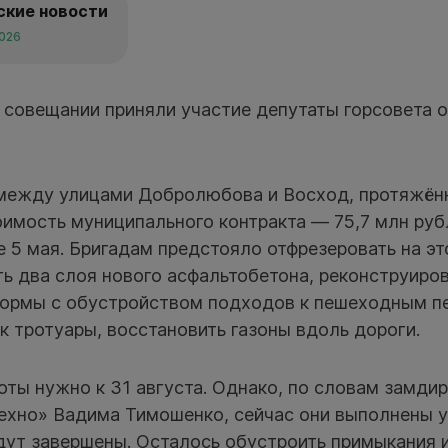
ские новости
2026
 совещании приняли участие депутаты горсовета о
между улицами Добролюбова и Восход, протяжён
оимость муниципального контракта — 75,7 млн ру
е 5 мая. Бригадам предстояло отфрезеровать на эт
ь два слоя нового асфальтобетона, реконструиро
ормы с обустройством подходов к пешеходным п
к тротуары, восстановить газоны вдоль дороги.
оты нужно к 31 августа. Однако, по словам замд
ехно» Вадима Тимошенко, сейчас они выполнены у
дут завершены. Осталось обустроить примыкания 