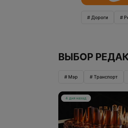
# Дороги
# Р
ВЫБОР РЕДА
# Мэр
# Транспорт
4 дня назад