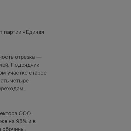
т партии «Единая
ность отрезка —
блей. Подрядчик
ом участке старое
вать четыре
ереходам,
иректора ООО
же на 98% и в
и обочины.