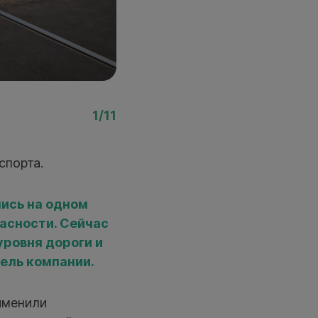
Фото: Павел Комаров, 
1/11
спорта.
ись на одном
пасности. Сейчас
уровня дороги и
ель компании.
именили