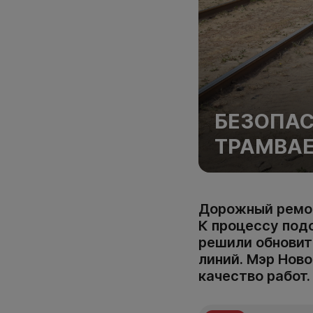
БЕЗОПА
ТРАМВАЕ
Дорожный ремон
К процессу под
решили обновит
линий. Мэр Нов
качество работ.