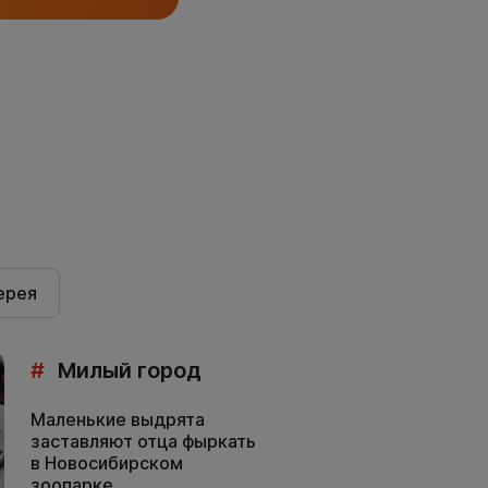
ерея
#
Милый город
Маленькие выдрята
заставляют отца фыркать
в Новосибирском
зоопарке