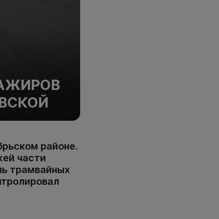
САЖИРОВ
ОВСКОЙ
брьском районе.
жей части
ль трамвайных
нтролировал