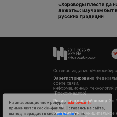
«Хороводы плести да н
лежать»: изучаем быт 
русских традиций
2011-2026 ©
1
МКУ ИА
«Новосибирск»
Сетевое издание «Новосибирс
Зарегистрировано
Федеральн
сфере связи,
информационных технологий 
(Роскомнадзор)
Регистрационный номер
Эл 
На информационном ресурсе
nsknews.info
2025 г.
применяются cookie-файлы. Оставаясь на сайте,
Учредитель:
Муниципальное 
вы подтверждаете своё
согласие
на их