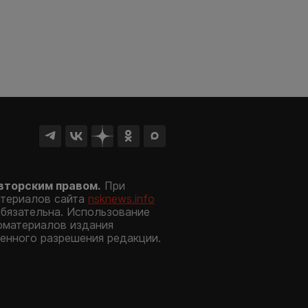
вторским правом.
При
атериалов сайта
nsknews.info
обязательна. Использование
оматериалов издания
енного разрешения редакции.