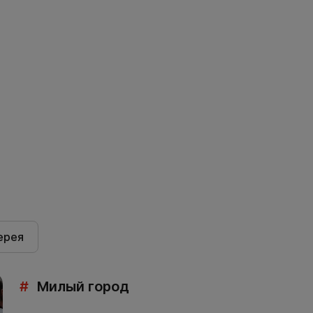
ерея
#
Милый город