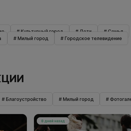
ие
# Культурный город
# Дети
# Семья
а
# Милый город
# Городское телевидение
КЦИИ
# Благоустройство
# Милый город
# Фотогал
8 дней назад