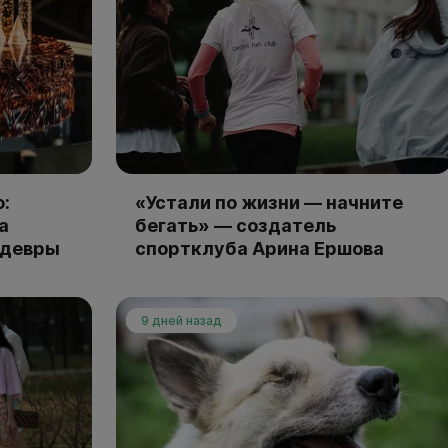
:
«Устали по жизни — начните
а
бегать» — создатель
едевры
спортклуба Арина Ершова
9 дней назад