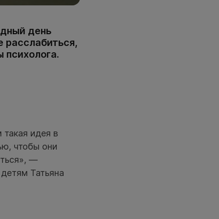
одный день
е расслабиться,
 психолога.
 такая идея в
ью, чтобы они
иться», —
 детям Татьяна