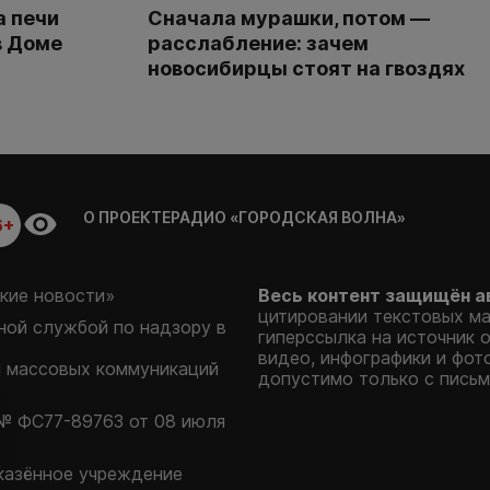
а печи
Сначала мурашки, потом —
в Доме
расслабление: зачем
новосибирцы стоят на гвоздях
О ПРОЕКТЕ
РАДИО «ГОРОДСКАЯ ВОЛНА»
6+
кие новости»
Весь контент защищён а
цитировании текстовых м
ой службой по надзору в
гиперссылка на источник 
видео, инфографики и фот
и массовых коммуникаций
допустимо только с письм
№ ФС77-89763 от 08 июля
казённое учреждение