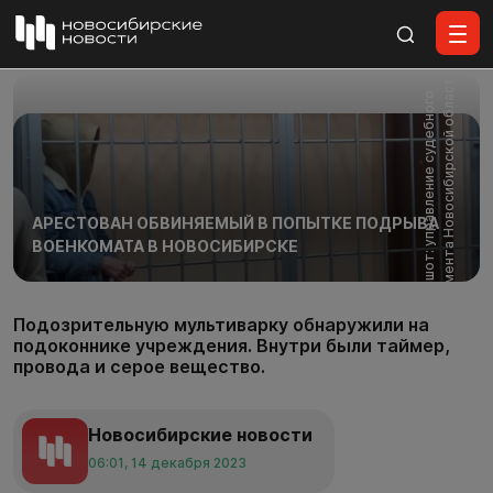
Все материалы
и
С
к
р
и
н
ш
о
т
:
у
п
р
а
в
л
е
н
и
е
с
у
д
е
б
н
о
г
о
д
е
п
а
р
т
а
м
е
н
т
а
Н
о
в
о
с
и
б
и
р
с
к
о
й
о
б
л
а
с
т
АРЕСТОВАН ОБВИНЯЕМЫЙ В ПОПЫТКЕ ПОДРЫВА
ВОЕНКОМАТА В НОВОСИБИРСКЕ
Подозрительную мультиварку обнаружили на
подоконнике учреждения. Внутри были таймер,
провода и серое вещество.
Новосибирские новости
06:01, 14 декабря 2023