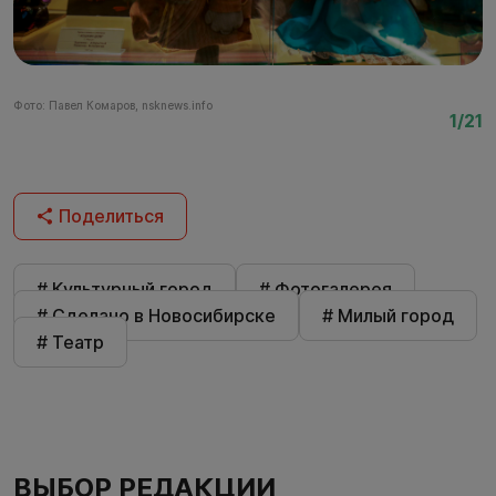
Фото: Павел Комаров, nsknews.info
Фо
1/21
Поделиться
# Культурный город
# Фотогалерея
# Сделано в Новосибирске
# Милый город
# Театр
ВЫБОР РЕДАКЦИИ