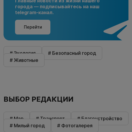
Главные новости из жизни нашего
города — подписывайтесь на наш
telegram-канал.
Перейти
# Экология
# Безопасный город
# Животные
ВЫБОР РЕДАКЦИИ
# Мэр
# Транспорт
# Благоустройство
# Милый город
# Фотогалерея