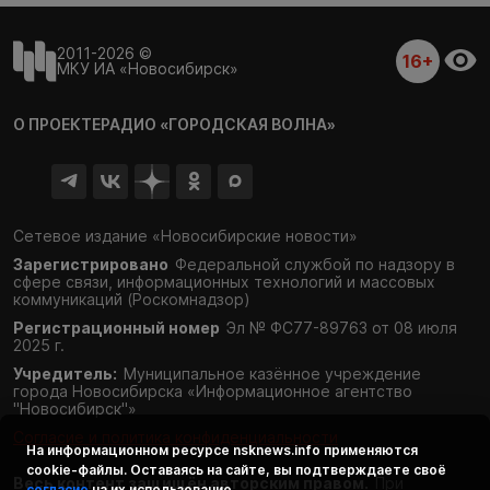
2011-2026 ©
16+
МКУ ИА «Новосибирск»
О ПРОЕКТЕ
РАДИО «ГОРОДСКАЯ ВОЛНА»
Сетевое издание «Новосибирские новости»
Зарегистрировано
Федеральной службой по надзору в
сфере связи,
информационных технологий и массовых
коммуникаций (Роскомнадзор)
Регистрационный номер
Эл № ФС77-89763 от 08 июля
2025 г.
Учредитель:
Муниципальное казённое учреждение
города Новосибирска «Информационное агентство
"Новосибирск"»
Согласие и политика конфиденциальности
На информационном ресурсе
nsknews.info
применяются
cookie-файлы. Оставаясь на сайте, вы подтверждаете своё
Весь контент защищён авторским правом.
При
согласие
на их использование.