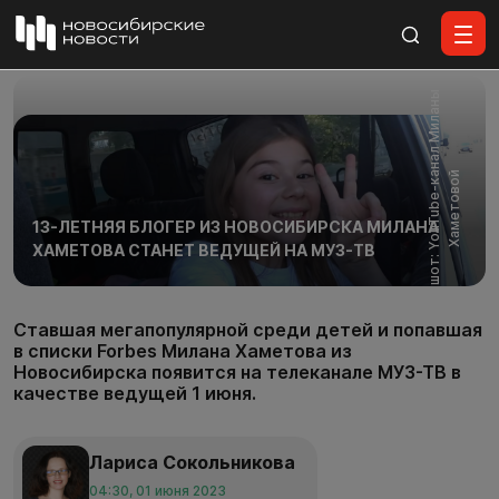
Все материалы
С
к
р
и
н
ш
о
т
:
Y
o
u
T
u
b
e
-
к
н
а
л
М
и
л
а
н
ы
Х
а
м
е
т
о
в
о
а
й
13-ЛЕТНЯЯ БЛОГЕР ИЗ НОВОСИБИРСКА МИЛАНА
ХАМЕТОВА СТАНЕТ ВЕДУЩЕЙ НА МУЗ-ТВ
Ставшая мегапопулярной среди детей и попавшая
в списки Forbes Милана Хаметова из
Новосибирска появится на телеканале МУЗ-ТВ в
качестве ведущей 1 июня.
Лариса Сокольникова
04:30, 01 июня 2023