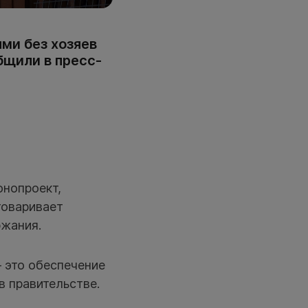
ми без хозяев
бщили в пресс-
онопроект,
говаривает
ржания.
 это обеспечение
в правительстве.