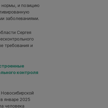
е нормы, и позицию
отивированную
ми заболеваниями.
области Сергея
бесконтрольного
ые требования и
астроенные
ельного контроля
в Новосибирской
 в январе 2025
ла человека