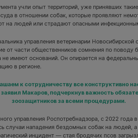
мента учли опыт территорий, уже принявших таки
 суда в отношении собак, которые проявляют нем
ют на людей или страдают опасными инфекционны
ачальника управления ветеринарии Новосибирской 
ие от части общественников сомнения по поводу 
 не имеют оснований. Он опирается на федеральн
цию в регионе.
ашаем к сотрудничеству все конструктивно н
 заявил Макаров, подчеркнув важность обязат
зоозащитников за всеми процедурами.
ного управления Роспотребнадзора, с 2022 года 
ь случаи нападения бездомных собак на людей, а
агический инцидент — стая бродячих псов загрыз