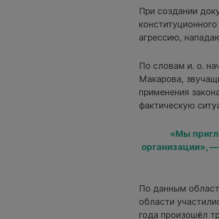
При создании доку
конституционного
агрессию, напада
По словам и. о. н
Макарова, звучащ
применения закона
фактическую ситуа
«Мы пригл
организации», —
По данным област
области участилис
года произошёл тр