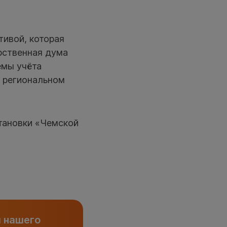
тивой, которая
арственная дума
емы учёта
 региональном
тановки «Чемской
и нашего