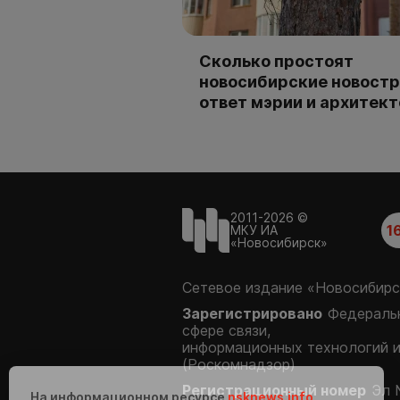
Сколько простоят
новосибирские новостр
ответ мэрии и архитек
2011-2026 ©
1
МКУ ИА
«Новосибирск»
Сетевое издание «Новосибирс
Зарегистрировано
Федеральн
сфере связи,
информационных технологий 
(Роскомнадзор)
Регистрационный номер
Эл 
На информационном ресурсе
nsknews.info