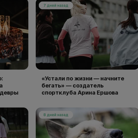
7 дней назад
:
«Устали по жизни — начните
а
бегать» — создатель
едевры
спортклуба Арина Ершова
8 дней назад