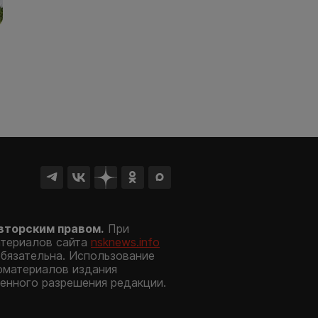
вторским правом.
При
атериалов сайта
nsknews.info
обязательна. Использование
оматериалов издания
енного разрешения редакции.