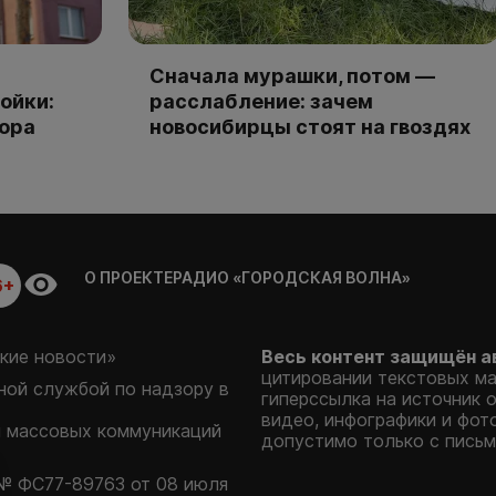
Сначала мурашки, потом —
ойки:
расслабление: зачем
тора
новосибирцы стоят на гвоздях
О ПРОЕКТЕ
РАДИО «ГОРОДСКАЯ ВОЛНА»
6+
кие новости»
Весь контент защищён а
цитировании текстовых м
ой службой по надзору в
гиперссылка на источник 
видео, инфографики и фот
и массовых коммуникаций
допустимо только с письм
№ ФС77-89763 от 08 июля