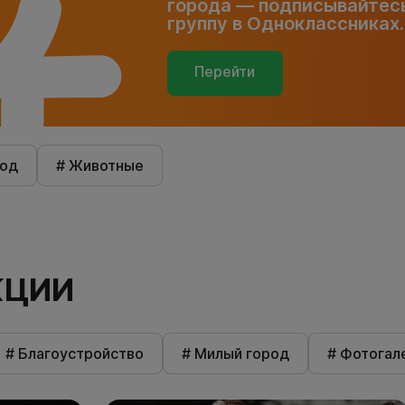
города — подписывайтесь
группу в Одноклассниках.
Перейти
род
# Животные
КЦИИ
# Благоустройство
# Милый город
# Фотогал