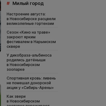
#
Милый город
Настроение августа:
в Новосибирске расцвели
великолепные гортензии
Сезон «Кино на траве»
закроют ярким
фестивалем в Нарымском
сквере
У дикобраза-альбиноса
родились детёныши
в Новосибирском
зоопарке
Спортивная кровь: ливень
не помешал донорской
акции у «Сибирь-Арены»
Как звери
в Новосибирском
зоопарке переживают