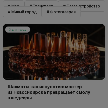
# Мэр
# Транспорт
# Благоустройство
# Милый город
# Фотогалерея
3 дня назад
Шахматы как искусство: мастер
из Новосибирска превращает смолу
в шедевры