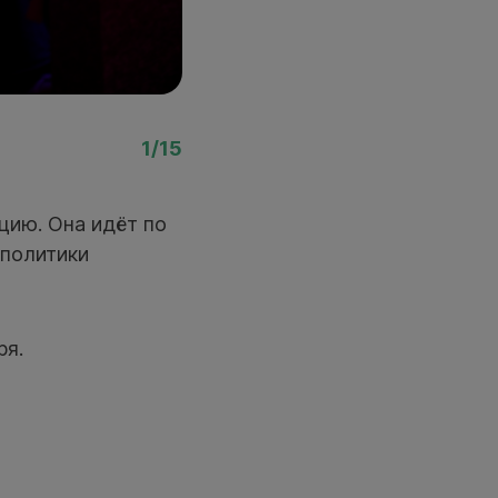
Фото: Ростислав Нетис
1/15
цию. Она идёт по
 политики
ря.