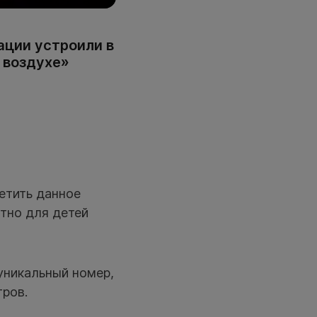
ации устроили в
 воздухе»
етить данное
атно для детей
уникальный номер,
тров.