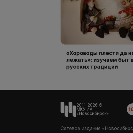
«Хороводы плести да н
лежать»: изучаем быт 
русских традиций
2011-2026 ©
1
МКУ ИА
«Новосибирск»
Сетевое издание «Новосибирс