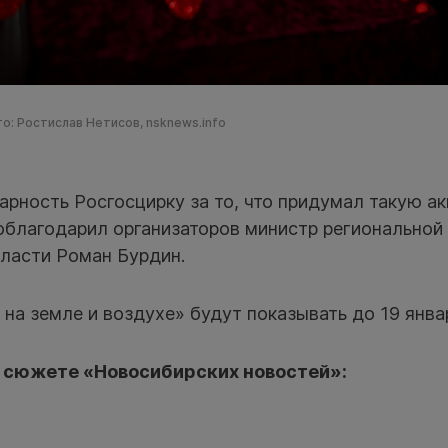
о: Ростислав Нетисов, nsknews.info
рность Росгосцирку за то, что придумал такую ак
облагодарил организаторов министр региональной
ласти Роман Бурдин.
на земле и воздухе» будут показывать до 19 янва
 сюжете «Новосибирских новостей»: