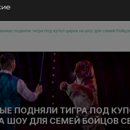
ашные подняли тигра под купол цирка на шоу для семей бойц
Е ПОДНЯЛИ ТИГРА ПОД КУ
А ШОУ ДЛЯ СЕМЕЙ БОЙЦОВ С