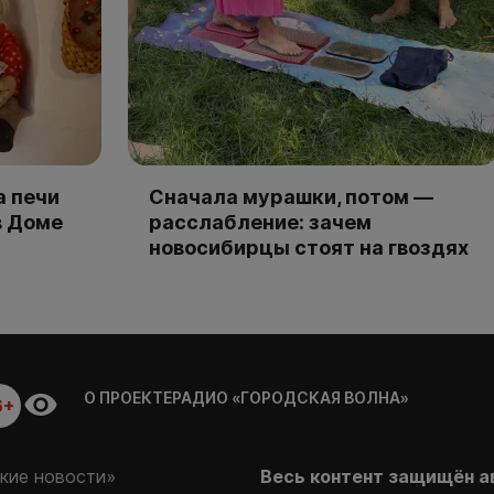
а печи
Сначала мурашки, потом —
в Доме
расслабление: зачем
новосибирцы стоят на гвоздях
О ПРОЕКТЕ
РАДИО «ГОРОДСКАЯ ВОЛНА»
6+
кие новости»
Весь контент защищён а