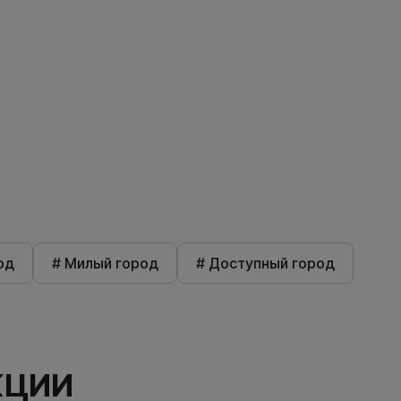
од
# Милый город
# Доступный город
КЦИИ