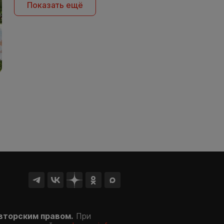
Показать ещё
вторским правом.
При