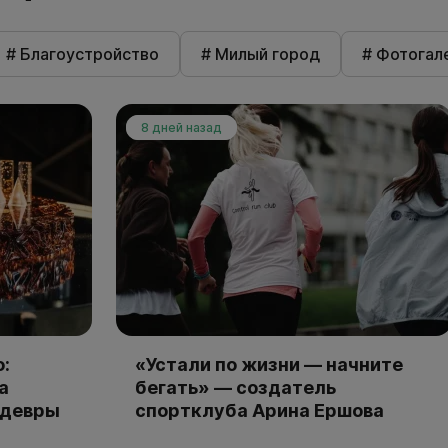
# Благоустройство
# Милый город
# Фотогал
8 дней назад
:
«Устали по жизни — начните
а
бегать» — создатель
едевры
спортклуба Арина Ершова