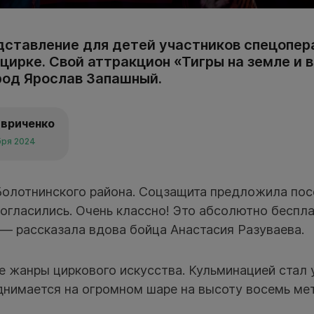
дставление для детей участников спецопер
ирке. Свой аттракцион «Тигры на земле и в
ород Ярослав Запашный.
авриченко
бря 2024
Болотнинского района. Соцзащита предложила пос
огласились. Очень классно! Это абсолютно беспл
— рассказала вдова бойца Анастасия Разуваева.
е жанры циркового искусства. Кульминацией стал 
днимается на огромном шаре на высоту восемь ме