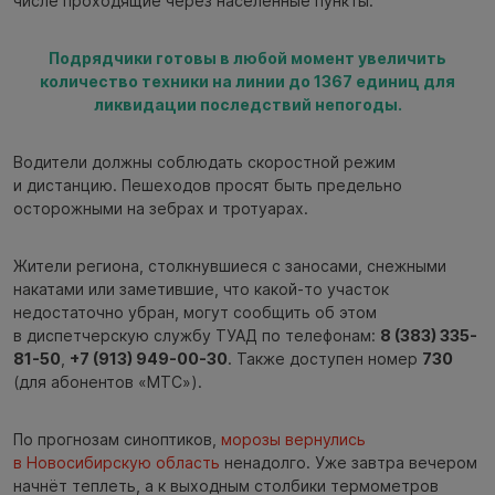
числе проходящие через населённые пункты.
Подрядчики готовы в любой момент увеличить
количество техники на линии до 1367 единиц для
ликвидации последствий непогоды.
Водители должны соблюдать скоростной режим
и дистанцию. Пешеходов просят быть предельно
осторожными на зебрах и тротуарах.
Жители региона, столкнувшиеся с заносами, снежными
накатами или заметившие, что какой-то участок
недостаточно убран, могут сообщить об этом
в диспетчерскую службу ТУАД по телефонам:
8 (383) 335-
81-50
,
+7 (913) 949-00-30
. Также доступен номер
730
(для абонентов «МТС»).
По прогнозам синоптиков,
морозы вернулись
в Новосибирскую область
ненадолго. Уже завтра вечером
начнёт теплеть, а к выходным столбики термометров