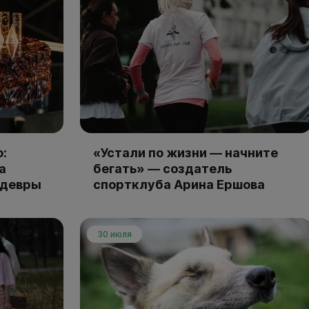
:
«Устали по жизни — начните
а
бегать» — создатель
едевры
спортклуба Арина Ершова
30 июля