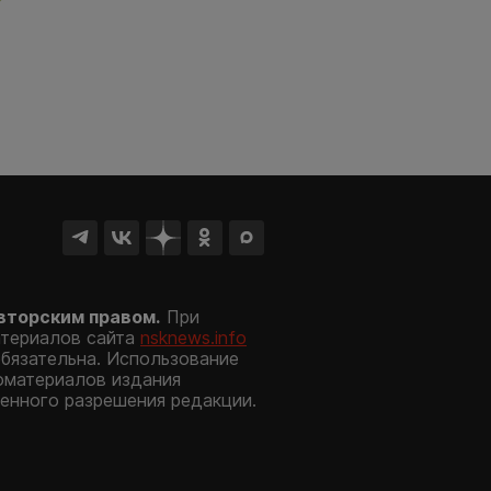
вторским правом.
При
атериалов сайта
nsknews.info
обязательна. Использование
оматериалов издания
енного разрешения редакции.