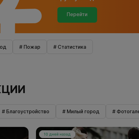
Перейти
род
# Пожар
# Статистика
КЦИИ
# Благоустройство
# Милый город
# Фотогал
10 дней назад