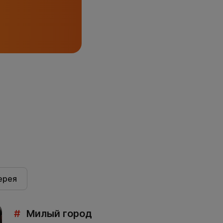
ерея
#
Милый город