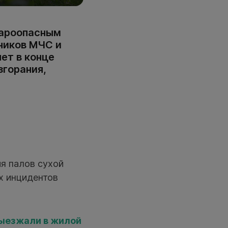
жароопасным
дников МЧС и
ет в конце
згорания,
я палов сухой
х инцидентов
выезжали в жилой