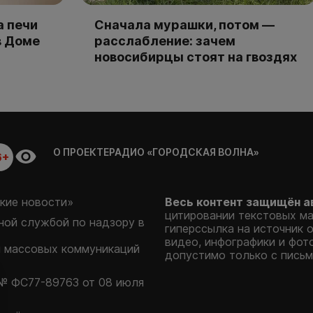
а печи
Сначала мурашки, потом —
в Доме
расслабление: зачем
новосибирцы стоят на гвоздях
О ПРОЕКТЕ
РАДИО «ГОРОДСКАЯ ВОЛНА»
6+
кие новости»
Весь контент защищён а
цитировании текстовых м
ой службой по надзору в
гиперссылка на источник 
видео, инфографики и фот
и массовых коммуникаций
допустимо только с письм
№ ФС77-89763 от 08 июля