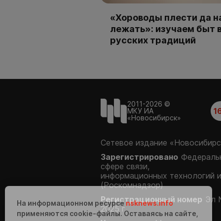
«Хороводы плести да н
лежать»: изучаем быт 
русских традиций
2011-2026 ©
1
МКУ ИА
«Новосибирск»
Сетевое издание «Новосибирс
Зарегистрировано
Федеральн
сфере связи,
информационных технологий 
(Роскомнадзор)
Регистрационный номер
Эл 
На информационном ресурсе
nsknews.info
2025 г.
применяются cookie-файлы. Оставаясь на сайте,