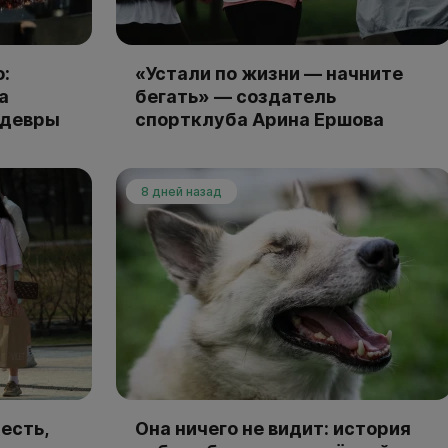
:
«Устали по жизни — начните
а
бегать» — создатель
едевры
спортклуба Арина Ершова
8 дней назад
есть,
Она ничего не видит: история