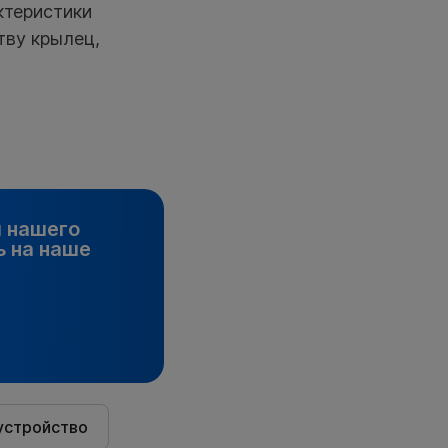
ктеристики
тву крылец,
и нашего
 на наше
устройство