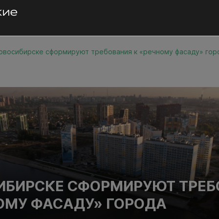
овосибирске сформируют требования к «речному фасаду» гор
ИБИРСКЕ СФОРМИРУЮТ ТРЕ
ОМУ ФАСАДУ» ГОРОДА