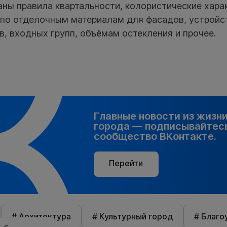
ны правила квартальности, колористические хара
 по отделочным материалам для фасадов, устройс
в, входных групп, объёмам остекления и прочее.
Главные новости из жизн
города — подписывайтесь
сообщество ВКонтакте.
Перейти
# Архитектура
# Культурный город
# Благо