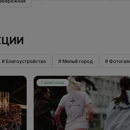
набережная
КЦИИ
# Благоустройство
# Милый город
# Фотогал
7 дней назад