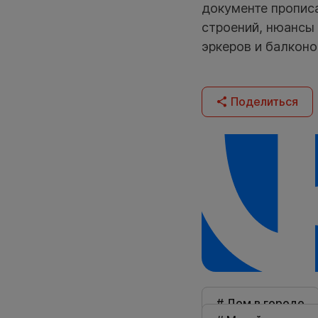
документе прописа
строений, нюансы
эркеров и балконо
Поделиться
# Дом в городе