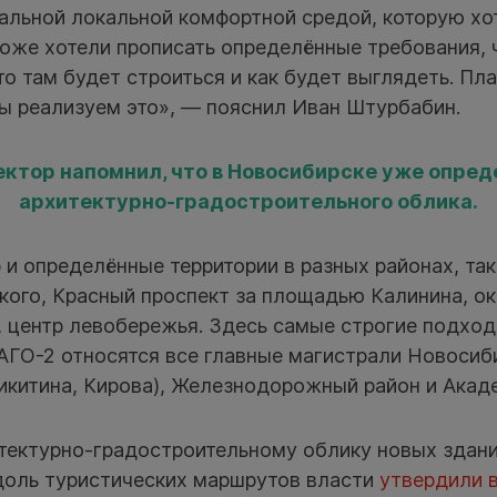
кальной локальной комфортной средой, которую хо
тоже хотели прописать определённые требования,
то там будет строиться и как будет выглядеть. Пла
мы реализуем это», — пояснил Иван Штурбабин.
ектор напомнил, что в Новосибирске уже опред
архитектурно-градостроительного облика.
 и определённые территории в разных районах, так
кого, Красный проспект за площадью Калинина, о
 центр левобережья. Здесь самые строгие подход
 АГО-2 относятся все главные магистрали Новосиб
икитина, Кирова), Железнодорожный район и Акад
итектурно-градостроительному облику новых здани
вдоль туристических маршрутов власти
утвердили в