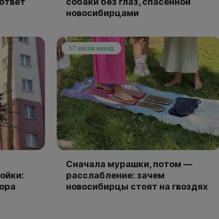
 ответ
собаки без глаз, спасённой
новосибирцами
17 часов назад
Сначала мурашки, потом —
ойки:
расслабление: зачем
тора
новосибирцы стоят на гвоздях