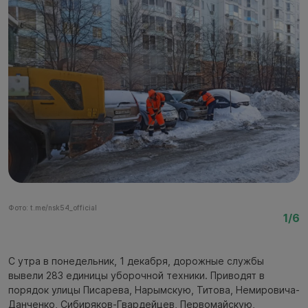
Фото: t.me/nsk54_official
Фо
1/6
С утра в понедельник, 1 декабря, дорожные службы
вывели 283 единицы уборочной техники. Приводят в
порядок улицы Писарева, Нарымскую, Титова, Немировича-
Данченко, Сибиряков-Гвардейцев, Первомайскую,