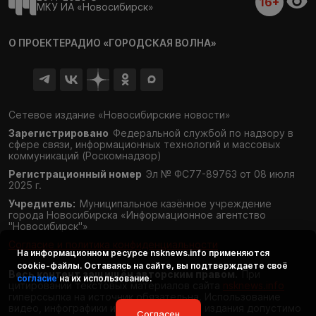
16+
МКУ ИА «Новосибирск»
О ПРОЕКТЕ
РАДИО «ГОРОДСКАЯ ВОЛНА»
Сетевое издание «Новосибирские новости»
Зарегистрировано
Федеральной службой по надзору в
сфере связи,
информационных технологий и массовых
коммуникаций (Роскомнадзор)
Регистрационный номер
Эл № ФС77-89763 от 08 июля
2025 г.
Учредитель:
Муниципальное казённое учреждение
города Новосибирска «Информационное агентство
"Новосибирск"»
Согласие и политика конфиденциальности
На информационном ресурсе
nsknews.info
применяются
cookie-файлы. Оставаясь на сайте, вы подтверждаете своё
Весь контент защищён авторским правом.
При
согласие
на их использование.
цитировании текстовых материалов сайта
nsknews.info
гиперссылка на источник обязательна. Использование
видео, инфографики и фотоматериалов издания допустимо
Согласен