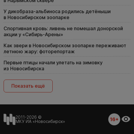
в Нарымском сквере
У дикобраза-альбиноса родились детёныши
в Новосибирском зоопарке
Спортивная кровь: ливень не помешал донорской
акции у «Сибирь-Арены»
Как звери в Новосибирском зоопарке переживают
летнюю жару: фоторепортаж
Первые птицы начали улетать на зимовку
из Новосибирска
Показать ещё
2011-2026 ©
16+
МКУ ИА «Новосибирск»