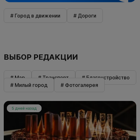
# Город в движении
# Дороги
ВЫБОР РЕДАКЦИИ
# Мэр
# Транспорт
# Благоустройство
# Милый город
# Фотогалерея
5 дней назад