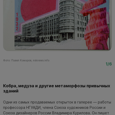
Фото: Павел Комаров, nsknews.info
Фо
1/6
Кобра, медуза и другие метаморфозы привычных
зданий
Одни из самых продаваемых открыток в галерее — работы
профессора НГУАДИ, члена Союза художников России и
Союза дизайнеров России Владимира Курилова. Он пишет