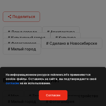
Поделиться
# Дом в городе
# Архитектура
# Культурный город
# Культура
# Фотогалерея
# Сделано в Новосибирске
# Милый город
На информационном ресурсе
nsknews.info
применяются
ВЫБОР РЕДАКЦИИ
cookie-файлы. Оставаясь на сайте, вы подтверждаете своё
согласие
на их использование.
Согласен
# Мэр
# Транспорт
# Благоустройство
# Милый город
# Фотогалерея