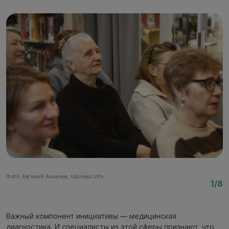
Фото: Евгений Аникеев, nsknews.info
Фо
1/8
Важный компонент инициативы — медицинская
диагностика. И специалисты из этой сферы признают, что