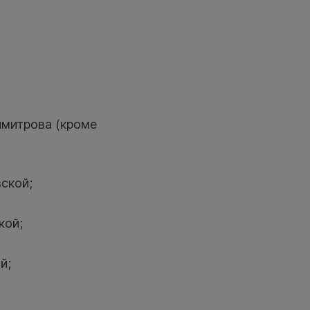
имитрова (кроме
ской;
кой;
й;