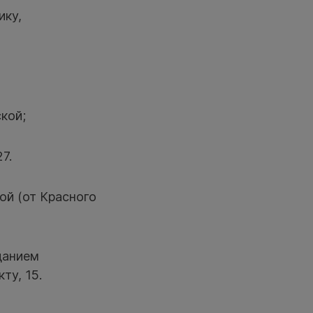
ику,
кой;
7.
ой (от Красного
данием
ту, 15.