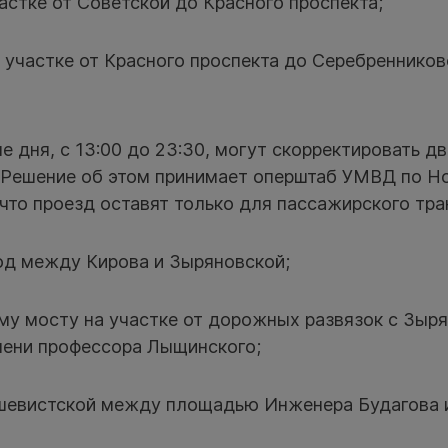
астке от Советской до Красного проспекта;
 участке от Красного проспекта до Серебренников
е дня, с 13:00 до 23:30, могут скорректировать д
. Решение об этом принимает оперштаб УМВД по Но
 что проезд оставят только для пассажирского тра
од между Кирова и Зыряновской;
му мосту на участке от дорожных развязок с Зыр
ени профессора Лыщинского;
шевистской между площадью Инженера Будагова 