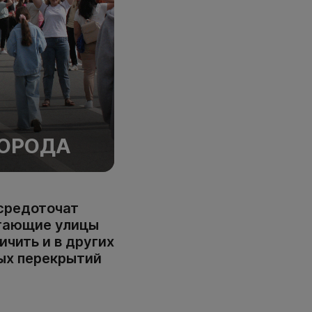
ГОРОДА
осредоточат
егающие улицы
ичить и в других
ых перекрытий