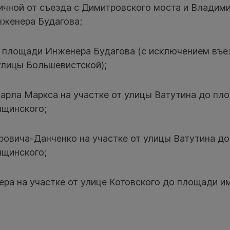
ичной от съезда с Димитровского моста и Владим
женера Будагова;
а площади Инженера Будагова (с исключением въе
 улицы Большевистской);
Карла Маркса на участке от улицы Ватутина до пл
щинского;
ровича-Данченко на участке от улицы Ватутина д
щинского;
ера на участке от улице Котовского до площади и