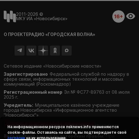
2011-2026 ©
16+
МКУ ИА «Новосибирск»
О ПРОЕКТЕ
РАДИО «ГОРОДСКАЯ ВОЛНА»
Сетевое издание «Новосибирские новости»
Зарегистрировано
Федеральной службой по надзору в
сфере связи,
информационных технологий и массовых
коммуникаций (Роскомнадзор)
Регистрационный номер
Эл № ФС77-89763 от 08 июля
2025 г.
Учредитель:
Муниципальное казённое учреждение
города Новосибирска «Информационное агентство
"Новосибирск"»
Согласие и политика конфиденциальности
На информационном ресурсе
nsknews.info
применяются
cookie-файлы. Оставаясь на сайте, вы подтверждаете своё
Весь контент защищён авторским правом.
При
согласие
на их использование.