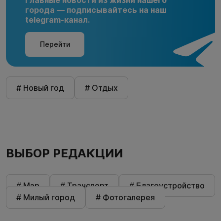
города — подписывайтесь на наш
telegram-канал.
Перейти
# Новый год
# Отдых
ВЫБОР РЕДАКЦИИ
# Мэр
# Транспорт
# Благоустройство
# Милый город
# Фотогалерея