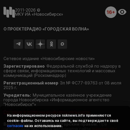
2011-2026 ©
16+
МКУ ИА «Новосибирск»
О ПРОЕКТЕ
РАДИО «ГОРОДСКАЯ ВОЛНА»
Сетевое издание «Новосибирские новости»
Зарегистрировано
Федеральной службой по надзору в
сфере связи,
информационных технологий и массовых
коммуникаций (Роскомнадзор)
Регистрационный номер
Эл № ФС77-89763 от 08 июля
2025 г.
Учредитель:
Муниципальное казённое учреждение
города Новосибирска «Информационное агентство
"Новосибирск"»
Согласие и политика конфиденциальности
На информационном ресурсе
nsknews.info
применяются
cookie-файлы. Оставаясь на сайте, вы подтверждаете своё
Весь контент защищён авторским правом.
При
согласие
на их использование.
цитировании текстовых материалов сайта
nsknews.info