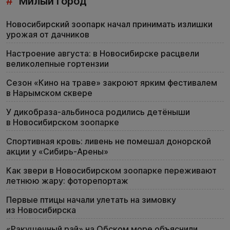
#
Милый город
Новосибирский зоопарк начал принимать излишки
урожая от дачников
Настроение августа: в Новосибирске расцвели
великолепные гортензии
Сезон «Кино на траве» закроют ярким фестивалем
в Нарымском сквере
У дикобраза-альбиноса родились детёныши
в Новосибирском зоопарке
Спортивная кровь: ливень не помешал донорской
акции у «Сибирь-Арены»
Как звери в Новосибирском зоопарке переживают
летнюю жару: фоторепортаж
Первые птицы начали улетать на зимовку
из Новосибирска
«Ракушечный рай» на Обском море объяснили