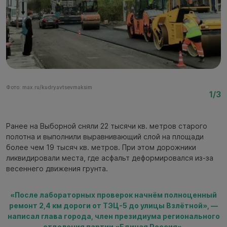
Фото: max.ru/kudryavtsevmaksim
Фо
1/3
Ранее на Выборной сняли 22 тысячи кв. метров старого
полотна и выполнили выравнивающий слой на площади
более чем 19 тысяч кв. метров. При этом дорожники
ликвидировали места, где асфальт деформировался из-за
весеннего движения грунта.
«После лабораторных проверок начнём полноценный
ремонт 2,4 км дороги от ТЭЦ-5 до улицы Взлётной», —
написал глава города, член президиума регионального
отделения партии «Единая Россия».