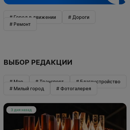
# Город в движении
# Дороги
# Ремонт
ВЫБОР РЕДАКЦИИ
# Мэр
# Транспорт
# Благоустройство
# Милый город
# Фотогалерея
3 дня назад