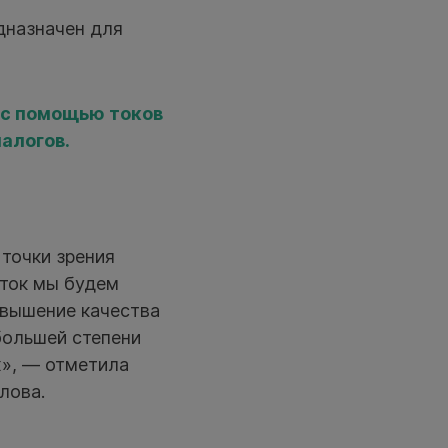
дназначен для
 с помощью токов
алогов.
 точки зрения
оток мы будем
овышение качества
большей степени
х», — отметила
лова.