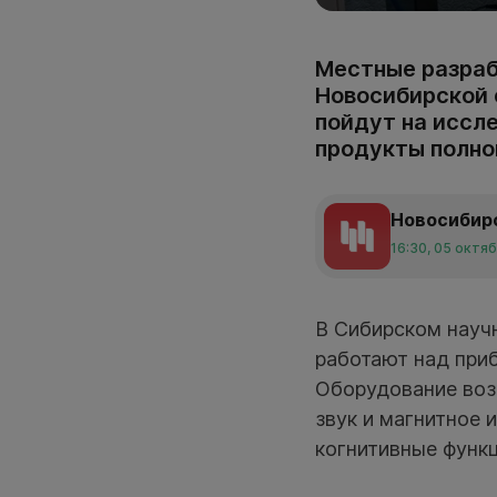
Местные разраб
Новосибирской 
пойдут на иссл
продукты полног
Новосибир
16:30, 05 октя
В Сибирском науч
работают над при
Оборудование воз
звук и магнитное 
когнитивные функц