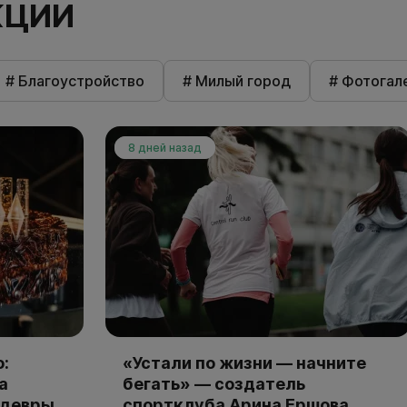
КЦИИ
# Благоустройство
# Милый город
# Фотогал
8 дней назад
:
«Устали по жизни — начните
а
бегать» — создатель
едевры
спортклуба Арина Ершова