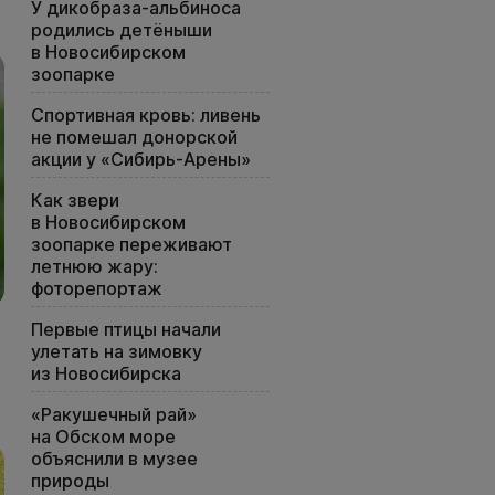
У дикобраза-альбиноса
родились детёныши
в Новосибирском
зоопарке
Спортивная кровь: ливень
не помешал донорской
акции у «Сибирь-Арены»
Как звери
в Новосибирском
зоопарке переживают
летнюю жару:
фоторепортаж
Первые птицы начали
улетать на зимовку
из Новосибирска
«Ракушечный рай»
на Обском море
объяснили в музее
природы