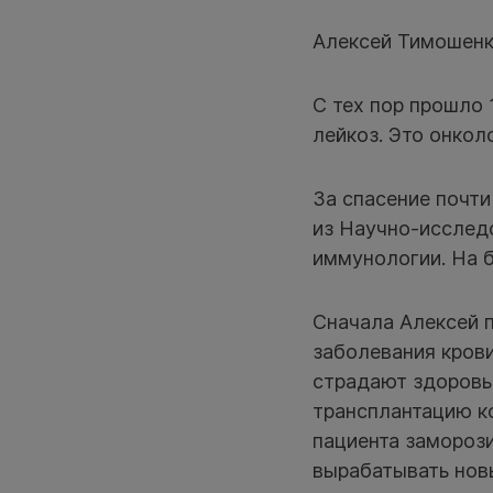
Алексей Тимошенк
С тех пор прошло 
лейкоз. Это онкол
За спасение почти
из Научно-исслед
иммунологии. На б
Сначала Алексей п
заболевания кров
страдают здоровы
трансплантацию к
пациента заморози
вырабатывать новы