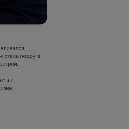
авливался,
м стала подруга
естрой.
нты с
изни.