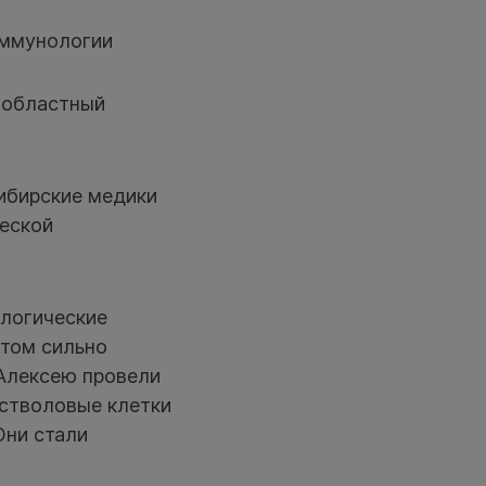
иммунологии
елобластный
сибирские медики
ческой
ологические
этом сильно
 Алексею провели
 стволовые клетки
Они стали