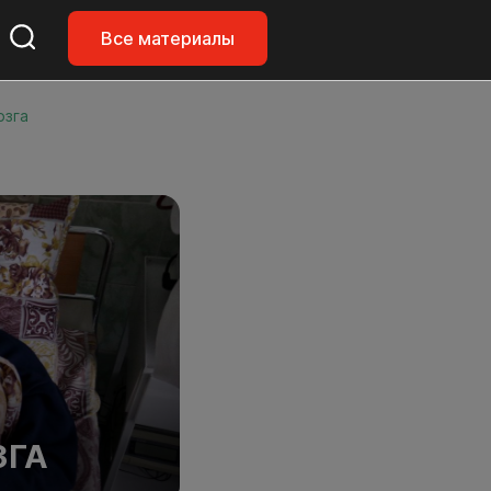
Все материалы
озга
К
ЗГА