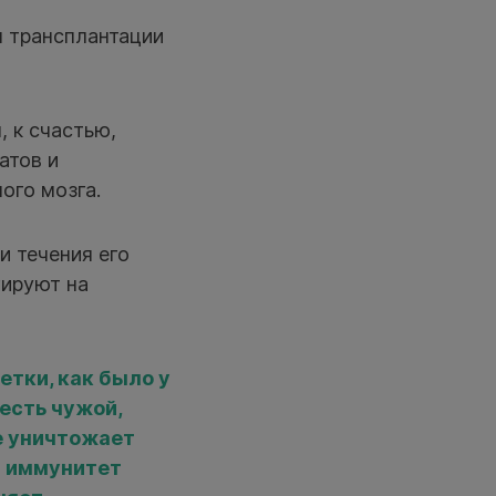
 трансплантации
 к счастью,
атов и
ого мозга.
и течения его
гируют на
тки, как было у
 есть чужой,
е уничтожает
й иммунитет