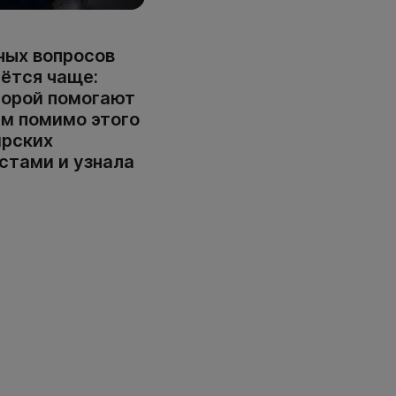
ных вопросов
ётся чаще:
Порой помогают
ам помимо этого
ирских
стами и узнала