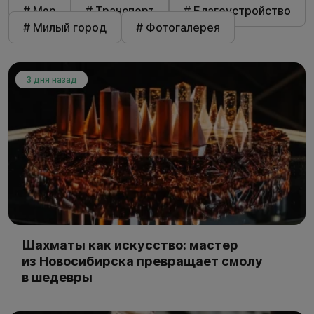
# Мэр
# Транспорт
# Благоустройство
# Милый город
# Фотогалерея
3 дня назад
Шахматы как искусство: мастер
из Новосибирска превращает смолу
в шедевры