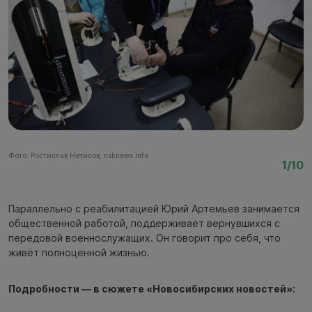
Фото: Ростислав Нетисов, nsknews.info
Фо
1/10
Параллельно с реабилитацией Юрий Артемьев занимается
общественной работой, поддерживает вернувшихся с
передовой военнослужащих. Он говорит про себя, что
живёт полноценной жизнью.
Подробности — в сюжете «Новосибирских новостей»: