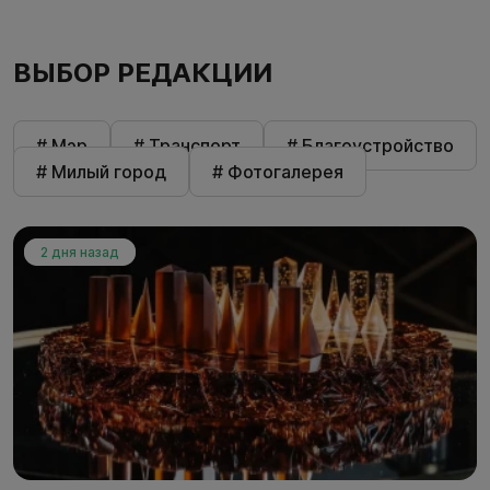
ВЫБОР РЕДАКЦИИ
# Мэр
# Транспорт
# Благоустройство
# Милый город
# Фотогалерея
2 дня назад