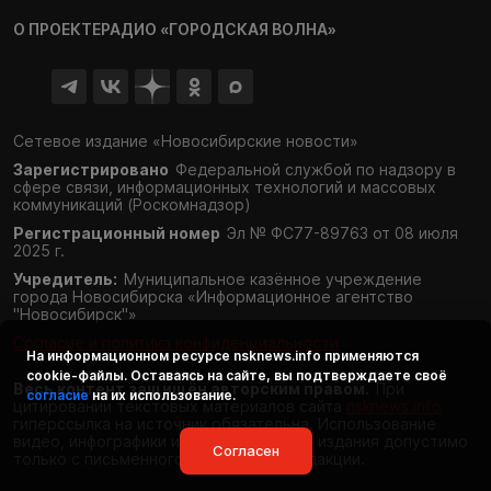
О ПРОЕКТЕ
РАДИО «ГОРОДСКАЯ ВОЛНА»
Сетевое издание «Новосибирские новости»
Зарегистрировано
Федеральной службой по надзору в
сфере связи,
информационных технологий и массовых
коммуникаций (Роскомнадзор)
Регистрационный номер
Эл № ФС77-89763 от 08 июля
2025 г.
Учредитель:
Муниципальное казённое учреждение
города Новосибирска «Информационное агентство
"Новосибирск"»
Согласие и политика конфиденциальности
На информационном ресурсе
nsknews.info
применяются
cookie-файлы. Оставаясь на сайте, вы подтверждаете своё
Весь контент защищён авторским правом.
При
согласие
на их использование.
цитировании текстовых материалов сайта
nsknews.info
гиперссылка на источник обязательна. Использование
видео, инфографики и фотоматериалов издания допустимо
Согласен
только с письменного разрешения редакции.