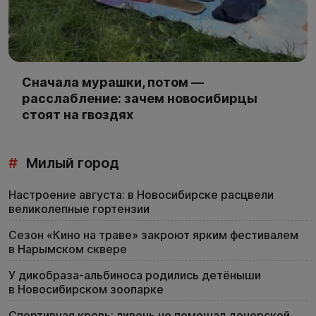
Сначала мурашки, потом —
расслабление: зачем новосибирцы
стоят на гвоздях
#
Милый город
Настроение августа: в Новосибирске расцвели
великолепные гортензии
Сезон «Кино на траве» закроют ярким фестивалем
в Нарымском сквере
У дикобраза-альбиноса родились детёныши
в Новосибирском зоопарке
Спортивная кровь: ливень не помешал донорской