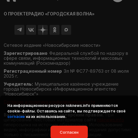
О ПРОЕКТЕ
РАДИО «ГОРОДСКАЯ ВОЛНА»
Сетевое издание «Новосибирские новости»
Зарегистрировано
Федеральной службой по надзору в
сфере связи,
информационных технологий и массовых
коммуникаций (Роскомнадзор)
Регистрационный номер
Эл № ФС77-89763 от 08 июля
2025 г.
Учредитель:
Муниципальное казённое учреждение
города Новосибирска «Информационное агентство
"Новосибирск"»
Согласие и политика конфиденциальности
На информационном ресурсе
nsknews.info
применяются
cookie-файлы. Оставаясь на сайте, вы подтверждаете своё
Весь контент защищён авторским правом.
При
согласие
на их использование.
цитировании текстовых материалов сайта
nsknews.info
гиперссылка на источник обязательна. Использование
видео, инфографики и фотоматериалов издания допустимо
Согласен
только с письменного разрешения редакции.