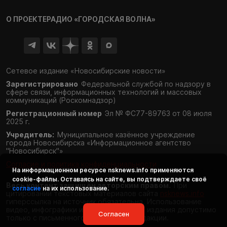
О ПРОЕКТЕ
РАДИО «ГОРОДСКАЯ ВОЛНА»
Сетевое издание «Новосибирские новости»
Зарегистрировано
Федеральной службой по надзору в
сфере связи,
информационных технологий и массовых
коммуникаций (Роскомнадзор)
Регистрационный номер
Эл № ФС77-89763 от 08 июля
2025 г.
Учредитель:
Муниципальное казённое учреждение
города Новосибирска «Информационное агентство
"Новосибирск"»
Согласие и политика конфиденциальности
На информационном ресурсе
nsknews.info
применяются
cookie-файлы. Оставаясь на сайте, вы подтверждаете своё
Весь контент защищён авторским правом.
При
согласие
на их использование.
цитировании текстовых материалов сайта
nsknews.info
гиперссылка на источник обязательна. Использование
видео, инфографики и фотоматериалов издания допустимо
Согласен
только с письменного разрешения редакции.