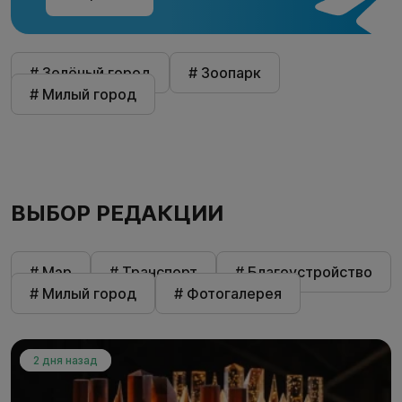
# Зелёный город
# Зоопарк
# Милый город
ВЫБОР РЕДАКЦИИ
# Мэр
# Транспорт
# Благоустройство
# Милый город
# Фотогалерея
2 дня назад