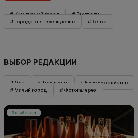
# Культурный город
# Гастроли
# Городское телевидение
# Театр
ВЫБОР РЕДАКЦИИ
# Мэр
# Транспорт
# Благоустройство
# Милый город
# Фотогалерея
5 дней назад