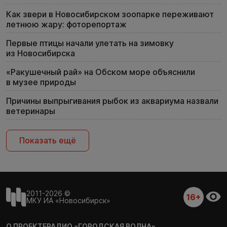
Как звери в Новосибирском зоопарке переживают
летнюю жару: фоторепортаж
Первые птицы начали улетать на зимовку
из Новосибирска
«Ракушечный рай» на Обском море объяснили
в музее природы
Причины выпрыгивания рыбок из аквариума назвали
ветеринары
Показать ещё
2011-2026 ©
16+
МКУ ИА «Новосибирск»
О ПРОЕКТЕ
РАДИО «ГОРОДСКАЯ ВОЛНА»