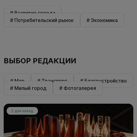
# Развитие города
# Потребительский рынок
# Экономика
ВЫБОР РЕДАКЦИИ
# Мэр
# Транспорт
# Благоустройство
# Милый город
# Фотогалерея
2 дня назад