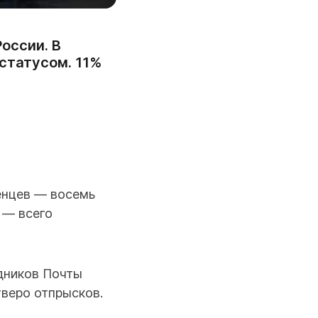
оссии. В
статусом. 11%
енцев — восемь
 — всего
дников Почты
тверо отпрысков.