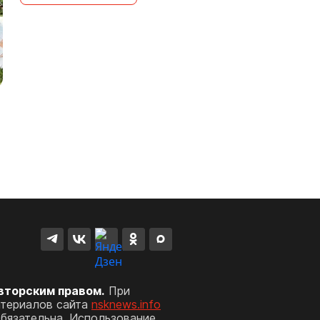
вторским правом.
При
атериалов сайта
nsknews.info
обязательна. Использование