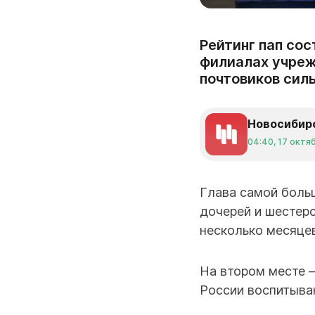
Рейтинг пап сос
филиалах учреж
почтовиков сил
Новосибир
04:40, 17 октя
Глава самой боль
дочерей и шестер
несколько месяцев
На втором месте 
России воспитываю