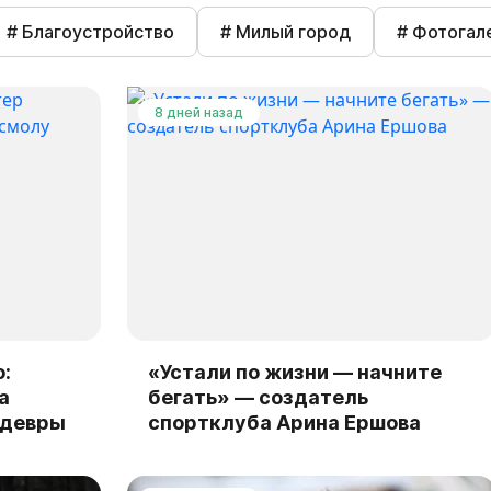
# Благоустройство
# Милый город
# Фотогал
8 дней назад
:
«Устали по жизни — начните
а
бегать» — создатель
едевры
спортклуба Арина Ершова