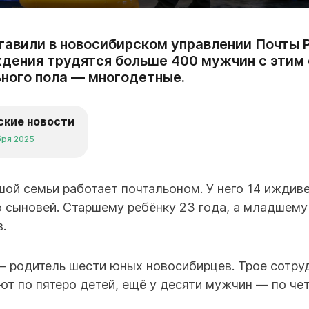
тавили в новосибирском управлении Почты Р
дения трудятся больше 400 мужчин с этим 
ьного пола — многодетные.
ские новости
бря 2025
шой семьи работает почтальоном. У него 14 иждив
о сыновей. Старшему ребёнку 23 года, а младшему
.
— родитель шести юных новосибирцев. Трое сотру
т по пятеро детей, ещё у десяти мужчин — по че