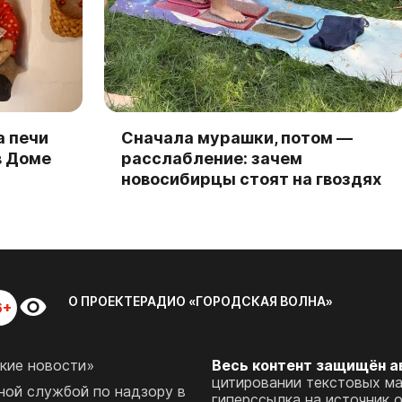
а печи
Сначала мурашки, потом —
в Доме
расслабление: зачем
новосибирцы стоят на гвоздях
О ПРОЕКТЕ
РАДИО «ГОРОДСКАЯ ВОЛНА»
6+
кие новости»
Весь контент защищён а
цитировании текстовых м
ой службой по надзору в
гиперссылка на источник 