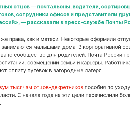
ных отцов — почтальоны, водители, сортиров
гонов, сотрудники офисов и представители дру
ессий», — рассказали в пресс-службе Почты Ро
же права, как и матери. Некоторые оформили отпу
с занимаются малышами дома. В корпоративной со
овано сообщество для родителей. Почта России п
воспитании, совмещении семьи и карьеры. Работни
ют оплату путёвок в загородные лагеря.
двум тысячам отцов-декретников
пособия по уходу
асти. С начала года на эти цели перечислили бо
.