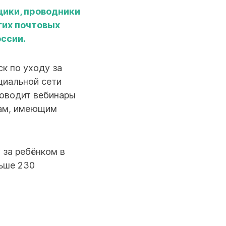
щики, проводники
гих почтовых
ссии.
ск по уходу за
циальной сети
роводит вебинары
кам, имеющим
 за ребёнком в
льше 230