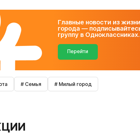
Главные новости из жизн
города — подписывайтесь
группу в Одноклассниках.
Перейти
ота
# Семья
# Милый город
КЦИИ