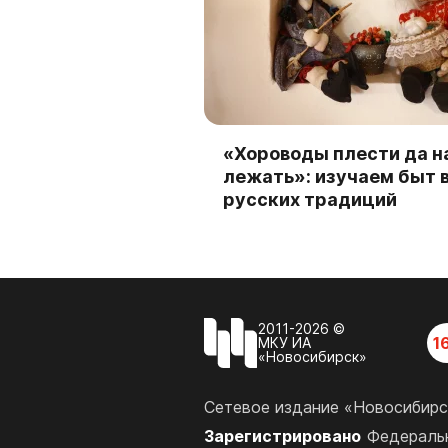
«Хороводы плести да н
лежать»: изучаем быт 
русских традиций
2011-2026 ©
1
МКУ ИА
«Новосибирск»
Сетевое издание «Новосибирс
Зарегистрировано
Федеральн