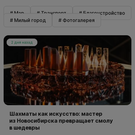
# Мэр
# Транспорт
# Благоустройство
# Милый город
# Фотогалерея
2 дня назад
Шахматы как искусство: мастер
из Новосибирска превращает смолу
в шедевры