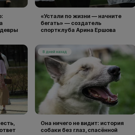
:
«Устали по жизни — начните
а
бегать» — создатель
едевры
спортклуба Арина Ершова
8 дней назад
есть,
Она ничего не видит: история
 ответ
собаки без глаз, спасённой