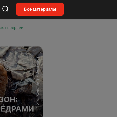
Все материалы
рают вёдрами
Фото: Константин Зеленцов
ЗОН:
ВЁДРАМИ