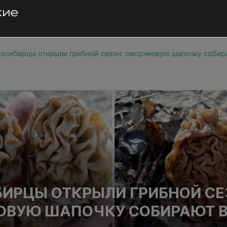
осибирцы открыли грибной сезон: сморчковую шапочку соби
ИРЦЫ ОТКРЫЛИ ГРИБНОЙ СЕ
ОВУЮ ШАПОЧКУ СОБИРАЮТ 