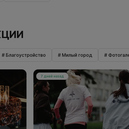
КЦИИ
# Благоустройство
# Милый город
# Фотогал
7 дней назад