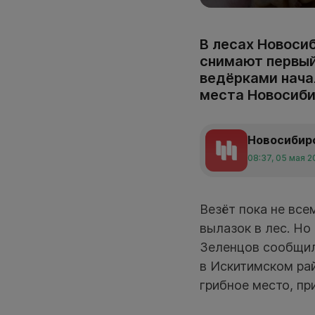
В лесах Новоси
снимают первый
ведёрками начал
места Новосиби
Новосибир
08:37, 05 мая 
Везёт пока не все
вылазок в лес. Но
Зеленцов сообщил,
в Искитимском рай
грибное место, пр