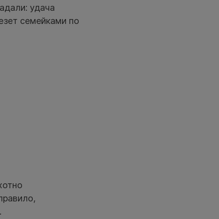
адали: удача
езет семейками по
хотно
правило,
.