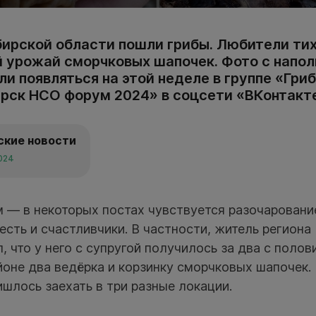
бирской области пошли грибы. Любители ти
 урожай сморчковых шапочек. Фото с напо
и появляться на этой неделе в группе «Гри
рск НСО форум 2024» в соцсети «ВКонтакт
ские новости
2024
м — в некоторых постах чувствуется разочаровани
 есть и счастливчики. В частности, житель региона
 что у него с супругой получилось за два с полов
оне два ведёрка и корзинку сморчковых шапочек.
ишлось заехать в три разные локации.