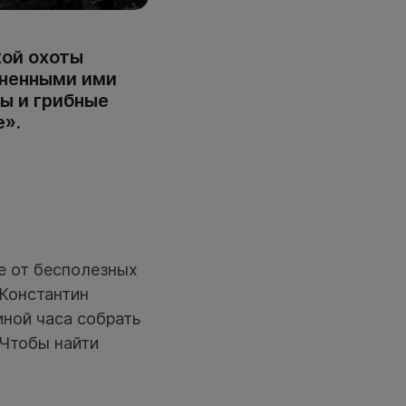
хой охоты
лненными ими
бы и грибные
е».
е от бесполезных
 Константин
иной часа собрать
 Чтобы найти