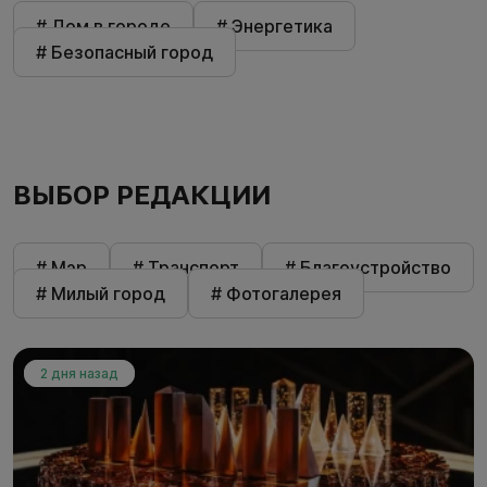
# Дом в городе
# Энергетика
# Безопасный город
ВЫБОР РЕДАКЦИИ
# Мэр
# Транспорт
# Благоустройство
# Милый город
# Фотогалерея
2 дня назад