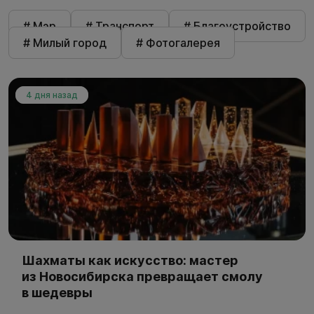
# Мэр
# Транспорт
# Благоустройство
# Милый город
# Фотогалерея
4 дня назад
Шахматы как искусство: мастер
из Новосибирска превращает смолу
в шедевры